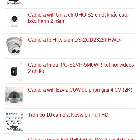
Camera wifi Uniarch UHO-S2 chiết khấu cao,
bảo hành 2 năm
Camera Ip Hikvision DS-2CD2325FHWD-I
Camera Imou IPC-S2VP-5M0WR kết nối videos
2 chiều
Camera wifi Ezviz C6W độ phân giải 4.0M (2K)
Trọn bộ 10 camera Kbvision Full HD
Camera ngoài trời UHO-BOA-M2F3 chính hãng