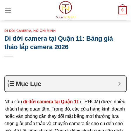
Skip
0
to
content
DI DỜI CAMERA
,
HỒ CHÍ MINH
Di dời camera tại Quận 11: Bảng giá
tháo lắp camera 2026
Mục Lục
Nhu cầu
di dời camera tại Quận 11
(TPHCM) được nhiều
khách hàng quan tâm. Trong đó, các cửa hàng kinh doanh
hoặc văn phòng cần thay đổi mặt bằng mới thường lựa
chọn giải pháp tháo và chuyển camera từ chỗ cũ đến chỗ
mới để tiết kiệm chi phí. Công ty Newstech cung cấp dịch