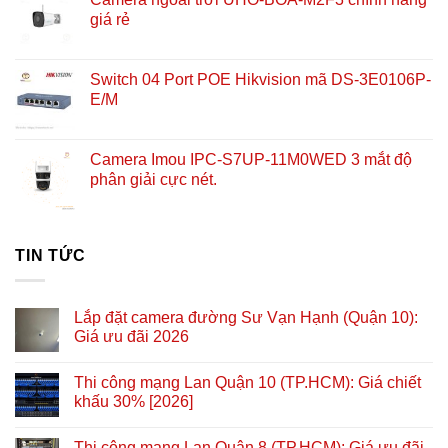
giá rẻ
Switch 04 Port POE Hikvision mã DS-3E0106P-
E/M
Camera Imou IPC-S7UP-11M0WED 3 mắt độ
phân giải cực nét.
TIN TỨC
Lắp đặt camera đường Sư Vạn Hạnh (Quận 10):
Giá ưu đãi 2026
Thi công mạng Lan Quận 10 (TP.HCM): Giá chiết
khấu 30% [2026]
Thi công mạng Lan Quận 8 (TP.HCM): Giá ưu đãi