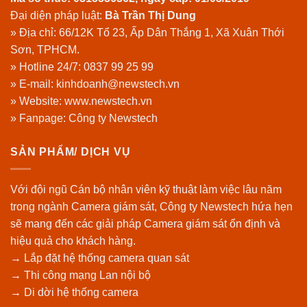
Đại diện pháp luật:
Bà Trần Thị Dung
» Địa chỉ: 66/12K Tổ 23, Ấp Dân Thắng 1, Xã Xuân Thới
Sơn, TPHCM.
» Hotline 24/7:
0837 99 25 99
» E-mail: kinhdoanh@newstech.vn
» Website:
www.newstech.vn
» Fanpage:
Công ty Newstech
SẢN PHẨM/ DỊCH VỤ
Với đội ngũ Cán bộ nhân viên kỹ thuật làm việc lâu năm
trong ngành Camera giám sát, Công ty Newstech hứa hẹn
sẽ mang đến các giải pháp Camera giám sát ổn định và
hiệu quả cho khách hàng.
→ Lắp đặt hệ thống camera quan sát
→ Thi công mạng Lan nội bộ
→ Di dời hệ thống camera