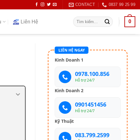
CONTACT
0837 99 25 99
Tìm
0
ụ
Liên Hệ
kiếm:
LIÊN HỆ NGAY
Kinh Doanh 1
0978.100.856
Hỗ trợ 24/7
Kinh Doanh 2
0901451456
Hỗ trợ 24/7
Kỹ Thuật
083.799.2599