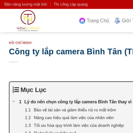
Skip
Đèn năng lượng mặt trời
Thi công cáp quang
to
content
Trang Chủ
Giới 
HỒ CHÍ MINH
Công ty lắp camera Bình Tân (
Mục Lục
Lý do nên chọn công ty lắp camera Bình Tân thay vì
Bảo vệ tài sản và giảm thiểu rủi ro mất trộm
Nâng cao hiệu quả làm việc của nhân viên
Tối ưu hóa quy trình làm việc của doanh nghiệp
Quản lý từ xa hiệu quả