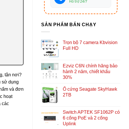
Hỗ trợ 24/7
SẢN PHẨM BÁN CHẠY
Trọn bộ 7 camera Kbvision
Full HD
Ezviz C6N chính hãng bảo
hành 2 năm, chiết khấu
g, tận nơi?
30%
u sử dụng
Ổ cứng Seagate SkyHawk
phẩm và đơn
2TB
ặc hoạt
a các
Switch APTEK SF1062P có
6 cổng PoE và 2 cổng
Uplink