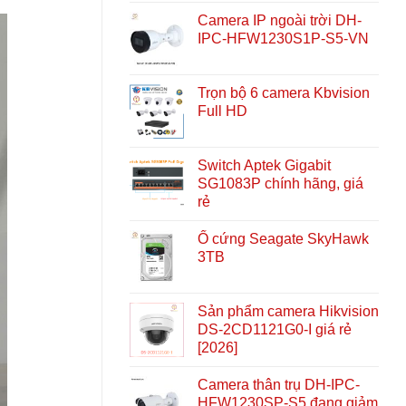
Camera IP ngoài trời DH-
IPC-HFW1230S1P-S5-VN
Trọn bộ 6 camera Kbvision
Full HD
Switch Aptek Gigabit
SG1083P chính hãng, giá
rẻ
Ổ cứng Seagate SkyHawk
3TB
Sản phẩm camera Hikvision
DS-2CD1121G0-I giá rẻ
[2026]
Camera thân trụ DH-IPC-
HFW1230SP-S5 đang giảm