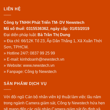
LIÊN HỆ
Công ty TNHH Phát Triển TM- DV Newstech
Mã số thuế: 0315536362, ngày cấp: 01/03/2019
Đại diện pháp luật:
Bà Trần Thị Dung
» Địa chỉ: 66/12K Tổ 23, Ấp Dân Thắng 1, Xã Xuân Thới
Sơn, TPHCM.
» Hotline 24/7:
0837 99 25 99
» E-mail: kinhdoanh@newstech.vn
» Website:
www.newstech.vn
» Fanpage:
Công ty Newstech
SẢN PHẨM/ DỊCH VỤ
Với đội ngũ Cán bộ nhân viên kỹ thuật làm việc lâu năm
trong ngành Camera giám sát, Công ty Newstech hứa hẹn
sẽ mang đến các giải pháp Camera giám sát ổn định và