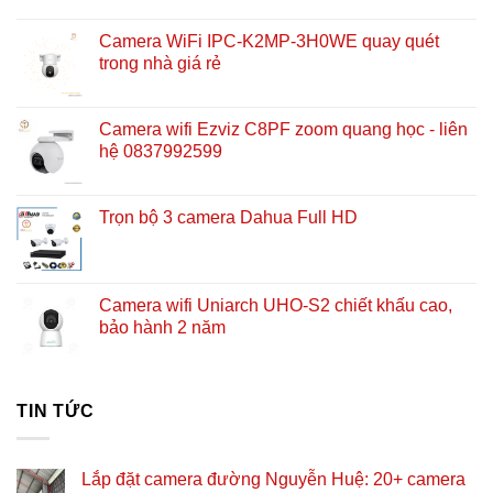
gốc
hiện
là:
tại
Camera WiFi IPC-K2MP-3H0WE quay quét
2.272.000 ₫.
là:
trong nhà giá rẻ
1.368.000 ₫.
Camera wifi Ezviz C8PF zoom quang học - liên
hệ 0837992599
Trọn bộ 3 camera Dahua Full HD
Camera wifi Uniarch UHO-S2 chiết khấu cao,
bảo hành 2 năm
TIN TỨC
Lắp đặt camera đường Nguyễn Huệ: 20+ camera