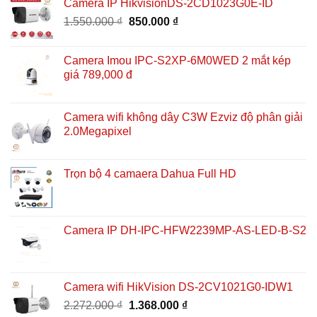
Camera IP HikvisionDS-2CD1023G0E-ID
Giá
Giá
1.550.000
₫
850.000
₫
gốc
hiện
là:
tại
Camera Imou IPC-S2XP-6M0WED 2 mắt kép
1.550.000 ₫.
là:
giá 789,000 đ
850.000 ₫.
Camera wifi không dây C3W Ezviz độ phân giải
2.0Megapixel
Trọn bộ 4 camaera Dahua Full HD
Camera IP DH-IPC-HFW2239MP-AS-LED-B-S2
Camera wifi HikVision DS-2CV1021G0-IDW1
Giá
Giá
2.272.000
₫
1.368.000
₫