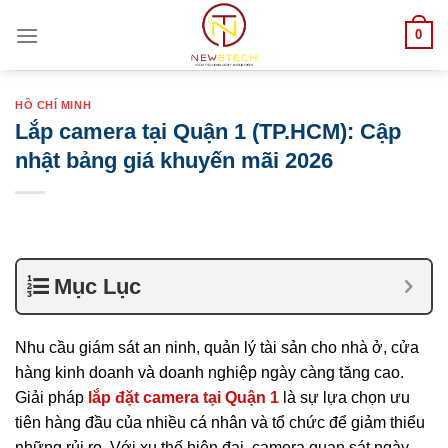
Skip
0
to
content
HỒ CHÍ MINH
Lắp camera tại Quận 1 (TP.HCM): Cập
nhật bảng giá khuyến mãi 2026
Mục Lục
Nhu cầu giám sát an ninh, quản lý tài sản cho nhà ở, cửa
hàng kinh doanh và doanh nghiệp ngày càng tăng cao.
Giải pháp
lắp đặt camera tại Quận 1
là sự lựa chọn ưu
tiên hàng đầu của nhiều cá nhân và tổ chức để giảm thiểu
những rủi ro. Với xu thế hiện đại, camera quan sát ngày