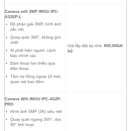
Camera wifi 3MP IMOU IPC-
A32EP-L
Độ phân giải 3MP, hình ảnh
sắc nét.
Quay quét 360°, không góc
chết.
Giá lắp đặt tại nhà:
950,000đ/
AI phát hiện người, cảnh
bộ
báo chính xác.
Đàm thoại hai chiều qua
điện thoại.
Tầm xa hồng ngoại 10 mét,
quan sát ban đêm.
Camera Wifi IMOU IPC-A52P-
PRO
Hình ảnh 5MP (3K) siêu nét
Quay quét ngang 355°, dọc
90° linh hoạt.