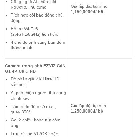
Công nghệ AI phân biệt
Giá lắp đặt tại nhà:
Người & Thú cưng
1,150,0000đ/ bộ
Tích hợp còi báo động chủ
động.
Hỗ trợ Wi-Fi 6
(2.4GHz/5GHz) tiên tiến.
4 chế độ ánh sáng ban đêm
thông minh.
Camera trong nhà EZVIZ C6N
G1 4K Ultra HD
Độ phân giải 4K Ultra HD
sắc nét.
AI phát hiện người, thú cưng
chính xác.
Giá lắp đặt tại nhà:
Tầm nhìn đêm có màu,
1,250,0000đ/ bộ
quay 350°.
Gọi 2 chiều bằng nút cảm
ứng.
Lưu trữ thẻ 512GB hoặc