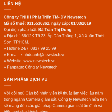
LIÊN HỆ
Công ty TNHH Phát Triển TM- DV Newstech
Mã số thuế: 0315536362, ngày cấp: 01/03/2019
Đại diện pháp luật:
Bà Trần Thị Dung
» Địa chỉ: 66/12K Tổ 23, Ấp Dân Thắng 1, Xã Xuân Thới
Sơn, TPHCM.
» Hotline 24/7:
0837 99 25 99
» E-mail: kinhdoanh@newstech.vn
» Website:
www.newstech.vn
» Fanpage:
Công ty Newstech
SẢN PHẨM/ DỊCH VỤ
Với đội ngũ Cán bộ nhân viên kỹ thuật làm việc lâu năm
trong ngành Camera giám sát, Công ty Newstech hứa hẹn
sẽ mang đến các giải pháp Camera giám sát ổn định và
hiệu quả cho khách hàng.