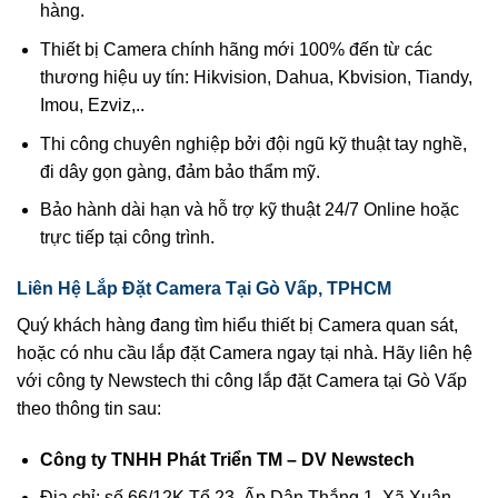
hàng.
Thiết bị Camera chính hãng mới 100% đến từ các
thương hiệu uy tín: Hikvision, Dahua, Kbvision, Tiandy,
Imou, Ezviz,..
Thi công chuyên nghiệp bởi đội ngũ kỹ thuật tay nghề,
đi dây gọn gàng, đảm bảo thẩm mỹ.
Bảo hành dài hạn và hỗ trợ kỹ thuật 24/7 Online hoặc
trực tiếp tại công trình.
Liên Hệ Lắp Đặt Camera Tại Gò Vấp, TPHCM
Quý khách hàng đang tìm hiểu thiết bị Camera quan sát,
hoặc có nhu cầu lắp đặt Camera ngay tại nhà. Hãy liên hệ
với công ty Newstech thi công lắp đặt Camera tại Gò Vấp
theo thông tin sau:
Công ty TNHH Phát Triển TM – DV Newstech
Địa chỉ: số 66/12K Tổ 23, Ấp Dân Thắng 1, Xã Xuân