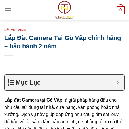
Skip
0
to
content
HỒ CHÍ MINH
Lắp Đặt Camera Tại Gò Vấp chính hãng
– bảo hành 2 năm
Mục Lục
Lắp đặt Camera tại Gò Vấp
là giải pháp hàng đầu cho
nhu cầu sử dụng tại nhà, cửa hàng, văn phòng hoặc nhà
xưởng. Dịch vụ này giúp đáp ứng nhu cầu giám sát 24/7
để bảo vệ tài sản, đảm bảo an ninh, đề phòng rủi ro có thể
xảy ra khi cần thiết có thể trích xuất lại dữ liệu. Liên hệ