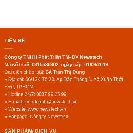
LIÊN HỆ
Công ty TNHH Phát Triển TM- DV Newstech
Mã số thuế: 0315536362, ngày cấp: 01/03/2019
Đại diện pháp luật:
Bà Trần Thị Dung
» Địa chỉ: 66/12K Tổ 23, Ấp Dân Thắng 1, Xã Xuân Thới
Sơn, TPHCM.
» Hotline 24/7:
0837 99 25 99
» E-mail: kinhdoanh@newstech.vn
» Website:
www.newstech.vn
» Fanpage:
Công ty Newstech
SẢN PHẨM/ DỊCH VỤ