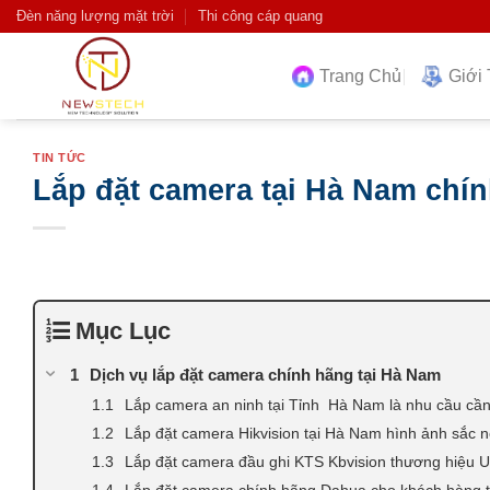
Skip
Đèn năng lượng mặt trời
Thi công cáp quang
to
content
Trang Chủ
Giới 
TIN TỨC
Lắp đặt camera tại Hà Nam chín
Mục Lục
Dịch vụ lắp đặt camera chính hãng tại Hà Nam
Lắp camera an ninh tại Tỉnh Hà Nam là nhu cầu cần 
Lắp đặt camera Hikvision tại Hà Nam hình ảnh sắc n
Lắp đặt camera đầu ghi KTS Kbvision thương hiệu 
Lắp đặt camera chính hãng Dahua cho khách hàng 