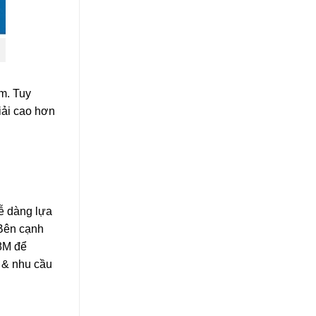
m. Tuy
iải cao hơn
ễ dàng lựa
 Bên cạnh
 8M để
 & nhu cầu