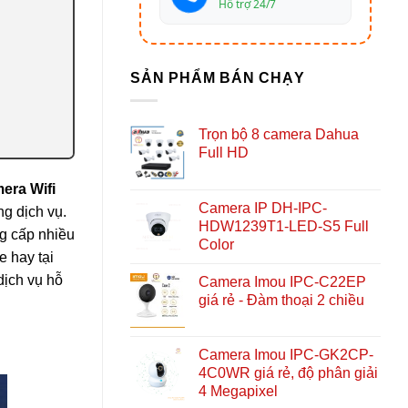
Hỗ trợ 24/7
SẢN PHẨM BÁN CHẠY
Trọn bộ 8 camera Dahua
Full HD
era Wifi
Camera IP DH-IPC-
g dịch vụ.
HDW1239T1-LED-S5 Full
g cấp nhiều
Color
e hay tại
dịch vụ hỗ
Camera Imou IPC-C22EP
giá rẻ - Đàm thoại 2 chiều
Camera Imou IPC-GK2CP-
4C0WR giá rẻ, độ phân giải
4 Megapixel