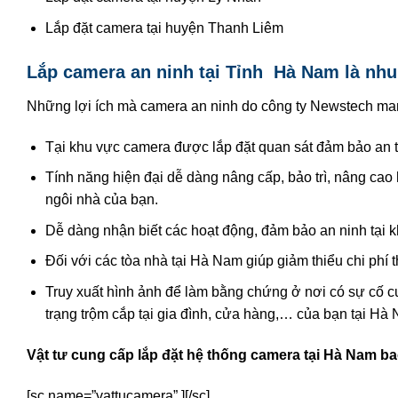
Lắp đặt camera tại huyện Thanh Liêm
Lắp camera an ninh tại Tỉnh Hà Nam là nhu 
Những lợi ích mà camera an ninh do công ty Newstech ma
Tại khu vực camera được lắp đặt quan sát đảm bảo an to
Tính năng hiện đại dễ dàng nâng cấp, bảo trì, nâng cao
ngôi nhà của bạn.
Dễ dàng nhận biết các hoạt động, đảm bảo an ninh tại 
Đối với các tòa nhà tại Hà Nam giúp giảm thiểu chi phí
Truy xuất hình ảnh để làm bằng chứng ở nơi có sự cố 
trạng trộm cắp tại gia đình, cửa hàng,… của bạn tại Hà
Vật tư cung cấp lắp đặt hệ thống camera tại Hà Nam b
[sc name=”vattucamera” ][/sc]