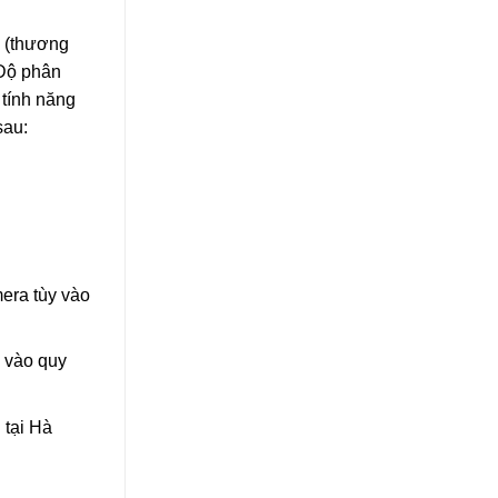
n (thương
 Độ phân
 tính năng
sau:
era tùy vào
y vào quy
 tại Hà