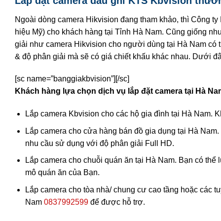
Lắp đặt camera đầu ghi KTS Kbvision thươ
Ngoài dòng camera Hikvision đang tham khảo, thì Công t
hiệu Mỹ) cho khách hàng tại Tỉnh Hà Nam. Cũng giống như
giải như camera Hikvision cho người dùng tại Hà Nam có t
& độ phân giải mà sẽ có giá chiết khấu khác nhau. Dưới 
[sc name=”banggiakbvision”][/sc]
Khách hàng lựa chọn dịch vụ lắp đặt camera tại Hà Na
Lắp camera Kbvision cho các hộ gia đình tại Hà Nam. K
Lắp camera cho cửa hàng bán đồ gia dụng tại Hà Nam. B
nhu cầu sử dụng với độ phân giải Full HD.
Lắp camera cho chuỗi quán ăn tại Hà Nam. Bạn có thể l
mô quán ăn của Bạn.
Lắp camera cho tòa nhà/ chung cư cao tầng hoặc các tu
Nam
0837992599
để được hỗ trợ.