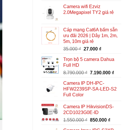
Camera wifi Ezviz
2.0Megapixel TY2 giá rẻ
Cáp mạng Cat6A bấm sẵn
ưu đãi 2026 | Dây 1m, 2m,
5m, 10m giá rẻ
Giá
Giá
35.000
₫
27.000
₫
gốc
hiện
Trọn bộ 5 camera Dahua
là:
tại
Full HD
35.000 ₫.
là:
Giá
Giá
8.790.000
₫
7.190.000
₫
27.000 ₫.
gốc
hiện
Camera IP DH-IPC-
là:
tại
HFW2239SP-SA-LED-S2
8.790.000 ₫.
là:
Full Color
7.190.0
Camera IP HikvisionDS-
2CD1023G0E-ID
Giá
Giá
1.550.000
₫
850.000
₫
gốc
hiện