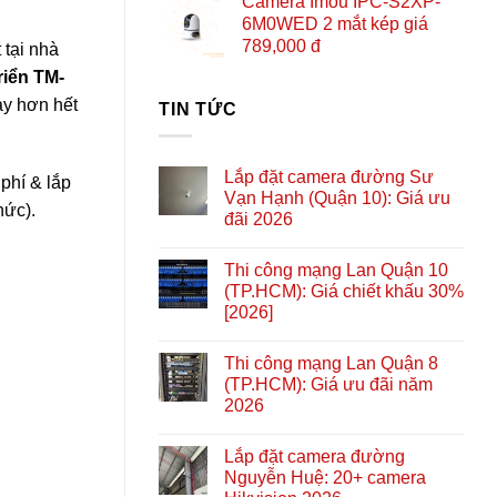
Camera Imou IPC-S2XP-
là:
tại
6M0WED 2 mắt kép giá
1.550.000 ₫.
là:
789,000 đ
 tại nhà
850.000 ₫
riển TM-
ay hơn hết
TIN TỨC
Lắp đặt camera đường Sư
phí & lắp
Vạn Hạnh (Quận 10): Giá ưu
hức).
đãi 2026
Thi công mạng Lan Quận 10
(TP.HCM): Giá chiết khấu 30%
[2026]
Thi công mạng Lan Quận 8
(TP.HCM): Giá ưu đãi năm
2026
Lắp đặt camera đường
Nguyễn Huệ: 20+ camera