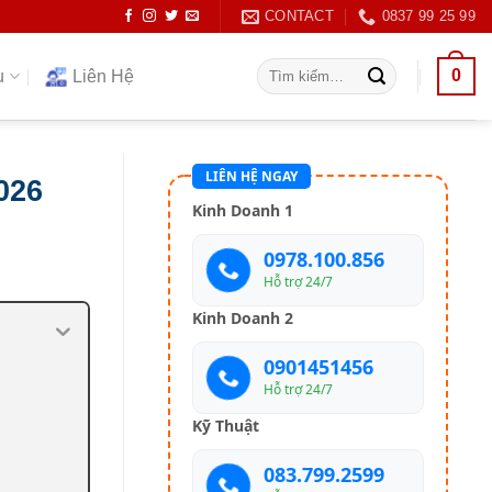
CONTACT
0837 99 25 99
Tìm
0
ụ
Liên Hệ
kiếm:
LIÊN HỆ NGAY
026
Kinh Doanh 1
0978.100.856
Hỗ trợ 24/7
Kinh Doanh 2
0901451456
Hỗ trợ 24/7
Kỹ Thuật
083.799.2599