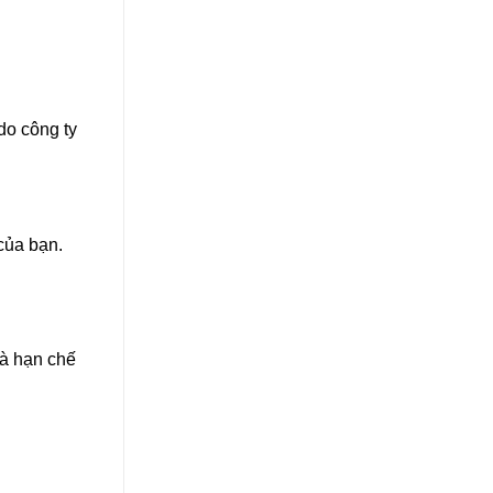
do công ty
của bạn.
và hạn chế