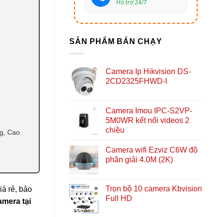
Hỗ trợ 24/7
SẢN PHẨM BÁN CHẠY
Camera Ip Hikvision DS-
2CD2325FHWD-I
Camera Imou IPC-S2VP-
5M0WR kết nối videos 2
chiều
ng, Cao
Camera wifi Ezviz C6W độ
phân giải 4.0M (2K)
Trọn bộ 10 camera Kbvision
iá rẻ, bảo
Full HD
amera tại