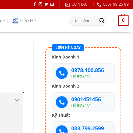
CONTACT
0837 99 25 99
Tìm
0
ụ
Liên Hệ
kiếm:
LIÊN HỆ NGAY
Kinh Doanh 1
0978.100.856
Hỗ trợ 24/7
Kinh Doanh 2
0901451456
Hỗ trợ 24/7
Kỹ Thuật
083.799.2599