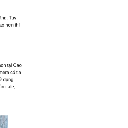
ằng. Tuy
ao hơn thì
họn tại Cao
era có tia
sử dụng
án cafe,