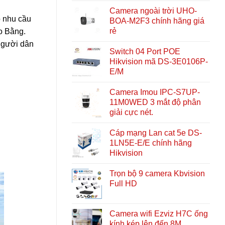
Camera ngoài trời UHO-
o nhu cầu
BOA-M2F3 chính hãng giá
rẻ
ao Bằng.
người dân
Switch 04 Port POE
Hikvision mã DS-3E0106P-
E/M
Camera Imou IPC-S7UP-
11M0WED 3 mắt độ phân
giải cực nét.
Cáp mạng Lan cat 5e DS-
1LN5E-E/E chính hãng
Hikvision
Trọn bộ 9 camera Kbvision
Full HD
Camera wifi Ezviz H7C ống
kính kép lên đến 8M