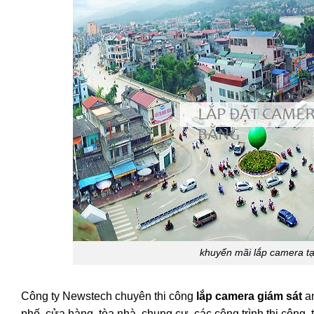
khuyến mãi lắp camera tạ
Công ty Newstech chuyên thi công
lắp camera giám sát
an
phố, cửa hàng, tòa nhà, chung cư, các công trình thi côn