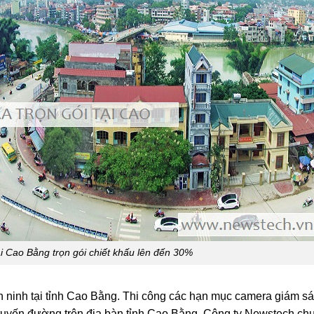
i Cao Bằng trọn gói chiết khấu lên đến 30%
 ninh tại tỉnh Cao Bằng. Thi công các hạn mục camera giám sát
g, tuyến đường trên địa bàn tỉnh Cao Bằng. Công ty Newstech c