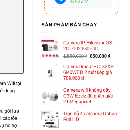
Hỗ trợ 24/7
SẢN PHẨM BÁN CHẠY
Camera IP HikvisionDS-
2CD1023G0E-ID
Giá
Giá
1.550.000
₫
850.000
₫
gốc
hiện
Camera Imou IPC-S2XP-
là:
tại
6M0WED 2 mắt kép giá
1.550.000 ₫.
là:
789,000 đ
850.000 ₫
a Wifi tại
Camera wifi không dây
sử dụng
C3W Ezviz độ phân giải
2.0Megapixel
u gói lựa
Trọn bộ 4 camaera Dahua
i các tòa
Full HD
ụ hỗ trợ