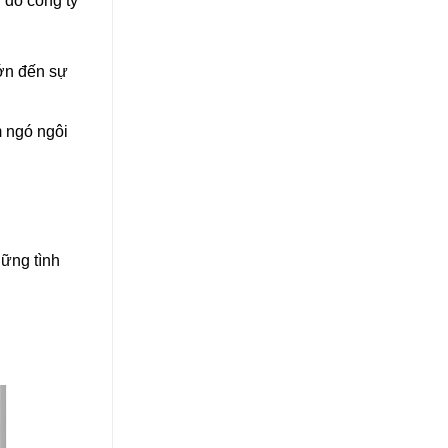
 do công ty
lớn đến sự
m ngó ngôi
ững tình