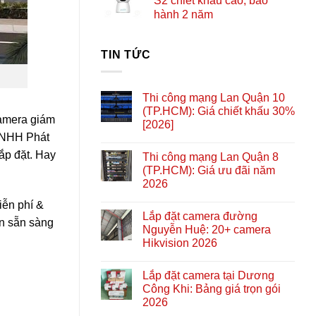
S2 chiết khấu cao, bảo
hành 2 năm
TIN TỨC
Thi công mạng Lan Quận 10
(TP.HCM): Giá chiết khấu 30%
camera giám
[2026]
 TNHH Phát
ắp đặt. Hay
Thi công mạng Lan Quận 8
(TP.HCM): Giá ưu đãi năm
2026
iễn phí &
Lắp đặt camera đường
ôn sẵn sàng
Nguyễn Huệ: 20+ camera
Hikvision 2026
Lắp đặt camera tại Dương
Công Khi: Bảng giá trọn gói
2026