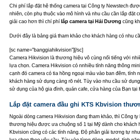
Chi phí lắp đặt hệ thống camera tại Công ty Newstech đượ
nhiên, còn phụ thuộc vào mô hình và nhu cầu cần lắp đặt 
giải cao hơn thì chí phí
lắp camera tại Hải Dương
cũng kh
Dưới đây là bảng giá tham khảo cho khách hàng có nhu c
[sc name=”banggiahikvision”][/sc]
Camera Hikvision là thương hiệu vô cùng nổi tiếng với n
lựa chọn. Camera Hikvision có nnhiều tính năng thông mi
cạnh đó camera có tia hồng ngoại màu vào ban đêm, tính 
khách hàng sử dụng càng rõ nét. Tùy vào nhu cầu sử dụng,
sử dụng của hộ gia đình, quán cafe, cửa hàng của Bạn tại
Lắp đặt camera đầu ghi KTS Kbvision thươ
Ngoài dòng camera Hikvision đang tham khảo, thì Công ty
thương hiệu được ưa chuộng số 1 tại Mỹ dành cho khách h
Kbvision cũng có các tính năng. Độ phân giải tương tự nh
lựa chọn theo yêu cầu. Tùy vào từng dòng, model, tính năn