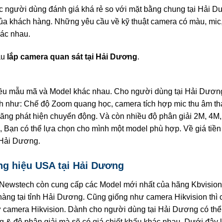
c người dùng đánh giá khá rẻ so với mặt bằng chung tại Hải D
của khách hàng. Những yêu cầu về kỹ thuật camera có màu, mic
ác nhau.
ầu
lắp camera quan sát tại Hải Dương
.
hiều mẫu mã và Model khác nhau. Cho người dùng tại Hải Dươn
nh như: Chế độ Zoom quang học, camera tích hợp mic thu âm t
năng phát hiện chuyển động. Và còn nhiều độ phân giải 2M, 4M
 Bạn có thể lựa chọn cho mình một model phù hợp. Về giá tiền
 Hải Dương.
ng hiệu USA tại Hải Dương
 Newstech còn cung cấp các Model mới nhất của hãng Kbvision
àng tại tỉnh Hải Dương. Cũng giống như camera Hikvision thì
ư camera Hikvision. Dành cho người dùng tại Hải Dương có thể
g & độ phân giải mà sẽ có giá chiết khấu khác nhau. Dưới đây 