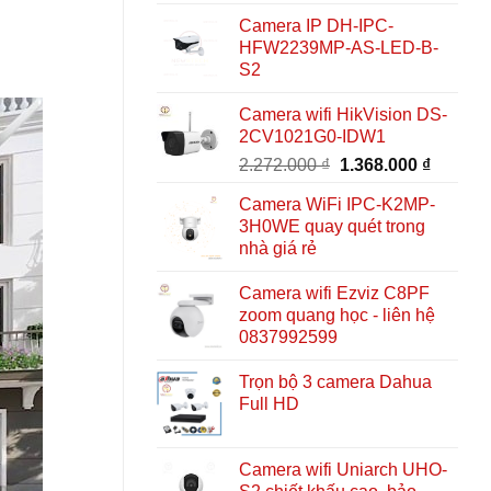
Camera IP DH-IPC-
HFW2239MP-AS-LED-B-
S2
Camera wifi HikVision DS-
2CV1021G0-IDW1
Giá
Giá
2.272.000
₫
1.368.000
₫
gốc
hiện
Camera WiFi IPC-K2MP-
là:
tại
3H0WE quay quét trong
2.272.000 ₫.
là:
nhà giá rẻ
1.368.0
Camera wifi Ezviz C8PF
zoom quang học - liên hệ
0837992599
Trọn bộ 3 camera Dahua
Full HD
Camera wifi Uniarch UHO-