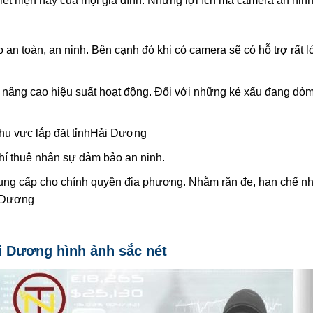
iết hiện nay của mọi gia đình. Những lợi ích mà camera an ninh
an toàn, an ninh. Bên cạnh đó khi có camera sẽ có hỗ trợ rất 
ì, nâng cao hiệu suất hoạt động. Đối với những kẻ xấu đang dò
khu vực lắp đặt tỉnhHải Dương
phí thuê nhân sự đảm bảo an ninh.
cung cấp cho chính quyền địa phương. Nhằm răn đe, hạn chế nh
i Dương
ải Dương hình ảnh sắc nét