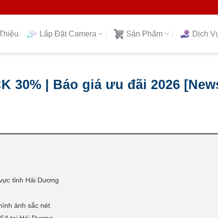
Thiệu
Lắp Đặt Camera
Sản Phẩm
Dịch V
K 30% | Báo giá ưu đãi 2026 [New
 vực tỉnh Hải Dương
hình ảnh sắc nét
SA tại Hải Dương