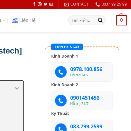
CONTACT
0837 99 25 99
Tìm
0
ụ
Liên Hệ
kiếm:
LIÊN HỆ NGAY
stech]
Kinh Doanh 1
0978.100.856
Hỗ trợ 24/7
Kinh Doanh 2
0901451456
Hỗ trợ 24/7
Kỹ Thuật
083.799.2599