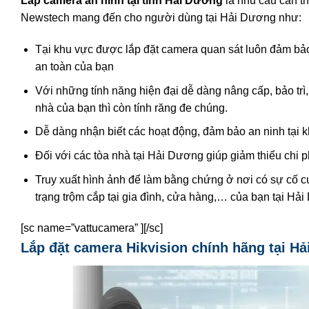
Lắp camera an ninh tại tỉnh Hải Dương
là nhu cầu cần th
Newstech mang đến cho người dùng tại Hải Dương như:
Tại khu vực được lắp đặt camera quan sát luôn đảm bảo 
an toàn của bạn
Với những tính năng hiện đại dễ dàng nâng cấp, bảo tr
nhà của bạn thì còn tính răng đe chúng.
Dễ dàng nhận biết các hoạt động, đảm bảo an ninh tại 
Đối với các tòa nhà tại Hải Dương giúp giảm thiểu chi 
Truy xuất hình ảnh để làm bằng chứng ở nơi có sự cố 
trạng trộm cắp tại gia đình, cửa hàng,… của bạn tại Hả
[sc name=”vattucamera” ][/sc]
Lắp đặt camera Hikvision chính hãng tại H