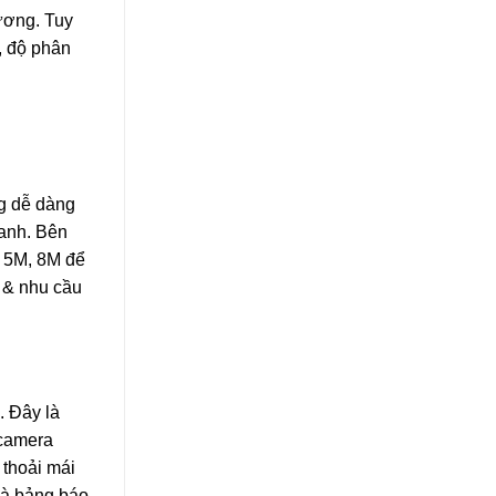
ương. Tuy
, độ phân
g dễ dàng
hanh. Bên
, 5M, 8M để
 & nhu cầu
. Đây là
 camera
 thoải mái
là bảng báo