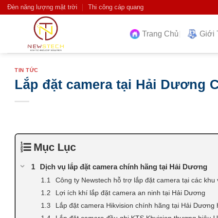
Skip
Đèn năng lượng mặt trời
Thi công cáp quang
to
content
Trang Chủ
Giới 
TIN TỨC
Lắp đặt camera tại Hải Dương C
Mục Lục
Dịch vụ lắp đặt camera chính hãng tại Hải Dương
Công ty Newstech hỗ trợ lắp đặt camera tại các khu
Lợi ích khí lắp đặt camera an ninh tại Hải Dương
Lắp đặt camera Hikvision chính hãng tại Hải Dương 
Lắp đặt camera đầu ghi KTS Kbvision thương hiệu U