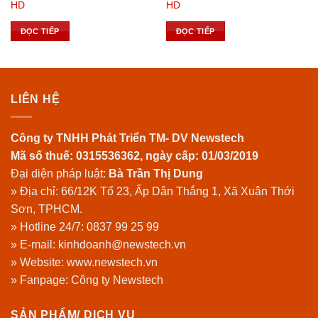
HD
HD
ĐỌC TIẾP
ĐỌC TIẾP
LIÊN HỆ
Công ty TNHH Phát Triển TM- DV Newstech
Mã số thuế: 0315536362, ngày cấp: 01/03/2019
Đại diện pháp luật:
Bà Trần Thị Dung
» Địa chỉ: 66/12K Tổ 23, Ấp Dân Thắng 1, Xã Xuân Thới
Sơn, TPHCM.
» Hotline 24/7:
0837 99 25 99
» E-mail: kinhdoanh@newstech.vn
» Website:
www.newstech.vn
» Fanpage:
Công ty Newstech
SẢN PHẨM/ DỊCH VỤ