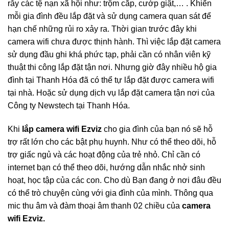
rẫy các tệ nạn xã hội như: trộm cắp, cướp giật,… . Khiến
mỗi gia đình đều lắp đặt và sử dụng camera quan sát để
hạn chế những rủi ro xảy ra. Thời gian trước đây khi
camera wifi chưa được thịnh hành. Thì việc lắp đặt camera
sử dụng đầu ghi khá phức tạp, phải cần có nhân viên kỹ
thuật thi công lắp đặt tận nơi. Nhưng giờ đây nhiều hộ gia
đình tại Thanh Hóa đã có thể tự lắp đặt được camera wifi
tại nhà. Hoặc sử dụng dịch vụ lắp đặt camera tận nơi của
Công ty Newstech tại Thanh Hóa.
Khi
lắp camera wifi Ezviz
cho gia đình của bạn nó sẽ hỗ
trợ rất lớn cho các bật phụ huynh. Như có thể theo dõi, hỗ
trợ giấc ngủ và các hoạt động của trẻ nhỏ. Chỉ cần có
internet bạn có thể theo dõi, hướng dẫn nhắc nhở sinh
hoạt, học tập của các con. Cho dù Bạn đang ở nơi đâu đều
có thể trò chuyện cùng với gia đình của mình. Thông qua
mic thu âm và đàm thoại âm thanh 02 chiều của
camera
wifi Ezviz.