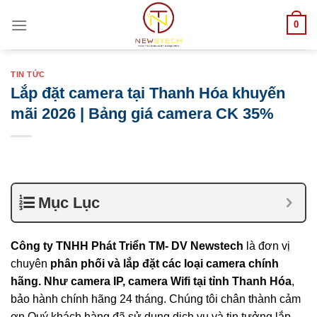
Skip
0
to
content
TIN TỨC
Lắp đặt camera tại Thanh Hóa khuyến
mãi 2026 | Bảng giá camera CK 35%
Mục Lục
Công ty TNHH Phát Triển TM- DV Newstech
là đơn vị
chuyên
phân phối và lắp đặt các loại camera chính
hãng. Như camera IP, camera Wifi tại tỉnh
Thanh Hóa
,
bảo hành chính hãng 24 tháng. Chúng tôi chân thành cảm
ơn Quý khách hàng đã sử dụng dịch vụ và tin tưởng lắp