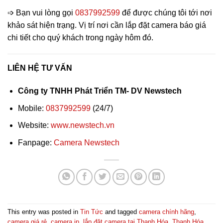
➩ Bạn vui lòng gọi
0837992599
để được chúng tôi tới nơi
khảo sát hiện trạng. Vị trí nơi cần lắp đặt camera báo giá
chi tiết cho quý khách trong ngày hôm đó.
LIÊN HỆ TƯ VẤN
Công ty TNHH Phát Triển TM- DV Newstech
Mobile:
0837992599
(24/7)
Website:
www.newstech.vn
Fanpage:
Camera Newstech
This entry was posted in
Tin Tức
and tagged
camera chính hãng
,
camera giá rẻ
,
camera ip
,
lắp đặt camera tại Thanh Hóa
,
Thanh Hóa
.