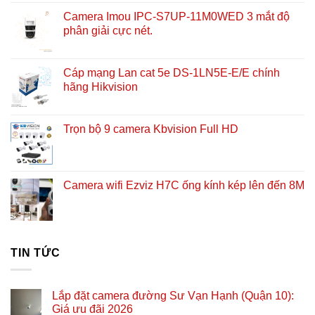
Camera Imou IPC-S7UP-11M0WED 3 mắt độ
phân giải cực nét.
Cáp mạng Lan cat 5e DS-1LN5E-E/E chính
hãng Hikvision
Trọn bộ 9 camera Kbvision Full HD
Camera wifi Ezviz H7C ống kính kép lên đến 8M
TIN TỨC
Lắp đặt camera đường Sư Vạn Hạnh (Quận 10):
Giá ưu đãi 2026