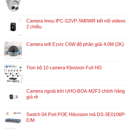
Camera Imou IPC-S2VP-5M0WR kết nối videos
2 chiều
Camera wifi Ezviz C6W độ phân giải 4.0M (2K)
Trọn bộ 10 camera Kbvision Full HD
Camera ngoài trời UHO-BOA-M2F3 chính hãng
giá rẻ
Switch 04 Port POE Hikvision mã DS-3E0106P-
E/M