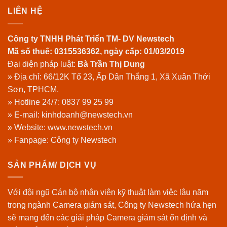
LIÊN HỆ
Công ty TNHH Phát Triển TM- DV Newstech
Mã số thuế: 0315536362, ngày cấp: 01/03/2019
Đại diện pháp luật:
Bà Trần Thị Dung
» Địa chỉ: 66/12K Tổ 23, Ấp Dân Thắng 1, Xã Xuân Thới
Sơn, TPHCM.
» Hotline 24/7:
0837 99 25 99
» E-mail: kinhdoanh@newstech.vn
» Website:
www.newstech.vn
» Fanpage:
Công ty Newstech
SẢN PHẨM/ DỊCH VỤ
Với đội ngũ Cán bộ nhân viên kỹ thuật làm việc lâu năm
trong ngành Camera giám sát, Công ty Newstech hứa hẹn
sẽ mang đến các giải pháp Camera giám sát ổn định và