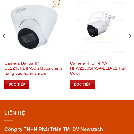
Camera Dahua IP
Camera IP DH-IPC-
DS2230RDIP-S3 2Mbps chính
HFW2239SP-SA-LED-S2 Full
hãng bảo hành 2 năm
Color
ĐỌC TIẾP
ĐỌC TIẾP
LIÊN HỆ
Công ty TNHH Phát Triển TM- DV Newstech