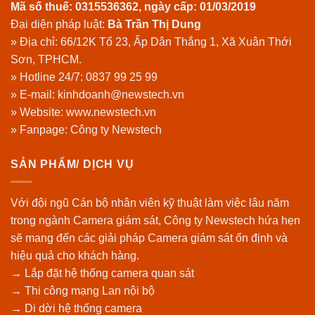
Mã số thuế: 0315536362, ngày cấp: 01/03/2019
Đại diện pháp luật:
Bà Trần Thị Dung
» Địa chỉ: 66/12K Tổ 23, Ấp Dân Thắng 1, Xã Xuân Thới
Sơn, TPHCM.
» Hotline 24/7:
0837 99 25 99
» E-mail: kinhdoanh@newstech.vn
» Website:
www.newstech.vn
» Fanpage:
Công ty Newstech
SẢN PHẨM/ DỊCH VỤ
Với đội ngũ Cán bộ nhân viên kỹ thuật làm việc lâu năm
trong ngành Camera giám sát, Công ty Newstech hứa hẹn
sẽ mang đến các giải pháp Camera giám sát ổn định và
hiệu quả cho khách hàng.
→ Lắp đặt hệ thống camera quan sát
→ Thi công mạng Lan nội bộ
→ Di dời hệ thống camera