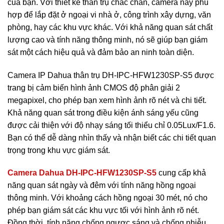
của bạn. Với thiết kế thân trụ chắc chắn, camera này phù
hợp để lắp đặt ở ngoại vi nhà ở, công trình xây dựng, văn
phòng, hay các khu vực khác. Với khả năng quan sát chất
lượng cao và tính năng thông minh, nó sẽ giúp bạn giám
sát một cách hiệu quả và đảm bảo an ninh toàn diện.
Camera IP Dahua thân trụ DH-IPC-HFW1230SP-S5 được
trang bị cảm biến hình ảnh CMOS độ phân giải 2
megapixel, cho phép bạn xem hình ảnh rõ nét và chi tiết.
Khả năng quan sát trong điều kiện ánh sáng yếu cũng
được cải thiện với độ nhạy sáng tối thiểu chỉ 0.05Lux/F1.6.
Bạn có thể dễ dàng nhìn thấy và nhận biết các chi tiết quan
trọng trong khu vực giám sát.
Camera Dahua DH-IPC-HFW1230SP-S5
cung cấp khả
năng quan sát ngày và đêm với tính năng hồng ngoại
thông minh. Với khoảng cách hồng ngoại 30 mét, nó cho
phép bạn giám sát các khu vực tối với hình ảnh rõ nét.
Đồng thời, tính năng chống ngược sáng và chống nhiễu