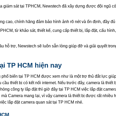
era giám sát tại TPHCM, Newstech đã xây dựng được đội ngũ c
ng cao, chính hãng đảm bảo hình ảnh rõ nét và ổn định, đầy đủ 
CM, từ khảo sát, thiết kế, cung cấp thiết bị, lắp đặt, cấu hình,
hỗ trợ, Newstech sẽ luôn sẵn lòng giúp đỡ và giải quyết trong
tại TP HCM hiện nay
ng phổ biến tại TP HCM được xem như là một trợ thủ đắt lực giú
ầu thiết bị có kết nối internet. Nếu trước đây, camera là thiết b
òng công ty lắp đặt thì giờ đây tại TP HCM việc lắp đặt camera
h mà Camera mang lại, vì vậy camera là thiết bị được rất nhiều 
việc lắp đặt camera quan sát tại TP HCM nhé.
PHCM