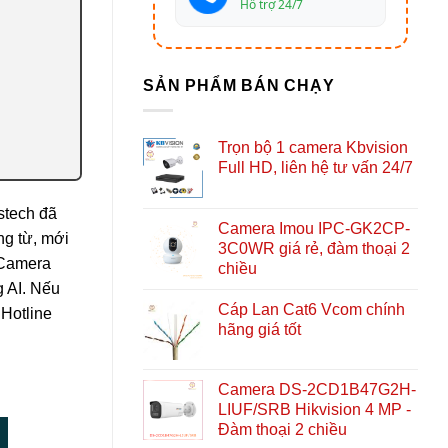
Hỗ trợ 24/7
SẢN PHẨM BÁN CHẠY
Trọn bộ 1 camera Kbvision
Full HD, liên hệ tư vấn 24/7
stech đã
Camera Imou IPC-GK2CP-
ng từ, mới
3C0WR giá rẻ, đàm thoại 2
 Camera
chiều
g AI. Nếu
Cáp Lan Cat6 Vcom chính
 Hotline
hãng giá tốt
Camera DS-2CD1B47G2H-
LIUF/SRB Hikvision 4 MP -
Đàm thoại 2 chiều