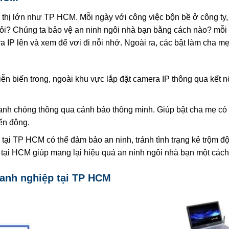
đô thị lớn như TP HCM. Mỗi ngày với công việc bộn bề ở công ty
âu hỏi? Chúng ta bảo vệ an ninh ngôi nhà bạn bằng cách nào? mỗi 
 IP lên và xem để vơi đi nỗi nhớ. Ngoài ra, các bật làm cha mẹ
ễn biến trong, ngoài khu vực lắp đặt camera IP thông qua kết nối
anh chóng thông qua cảnh báo thông minh. Giúp bật cha mẹ có
ển động.
 tại TP HCM có thể đảm bảo an ninh, tránh tình trạng kẻ trộm độ
rẻ tại HCM giúp mang lại hiệu quả an ninh ngôi nhà bạn một cách 
oanh nghiệp tại TP HCM