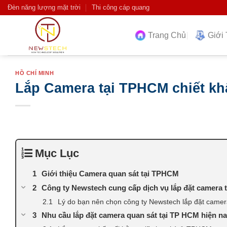
Skip
Đèn năng lượng mặt trời
Thi công cáp quang
to
content
Trang Chủ
Giới 
HỒ CHÍ MINH
Lắp Camera tại TPHCM chiết kh
Mục Lục
Giới thiệu Camera quan sát tại TPHCM
Công ty Newstech cung cấp dịch vụ lắp đặt camera 
Lý do bạn nên chọn công ty Newstech lắp đặt came
Nhu cầu lắp đặt camera quan sát tại TP HCM hiện n