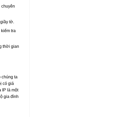
ó chuyên
giầy tờ.
 kiểm tra
 thời gian
p chúng ta
ị có giá
 IP là một
hộ gia đình