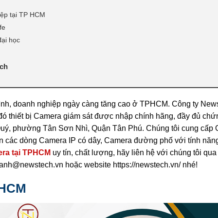
iệp tại TP HCM
fe
đại học
ech
 đình, doanh nghiệp ngày càng tăng cao ở TPHCM. Công ty New
 đó thiết bị Camera giám sát được nhập chính hãng, đầy đủ chứ
 Quý, phường Tân Sơn Nhì, Quận Tân Phú. Chúng tôi cung cấp
đến các dòng Camera IP có dây, Camera đường phố với tính năn
era tại TPHCM
uy tín, chất lượng, hãy liên hệ với chúng tôi qua
anh@newstech.vn hoặc website https://newstech.vn/ nhé!
TPHCM