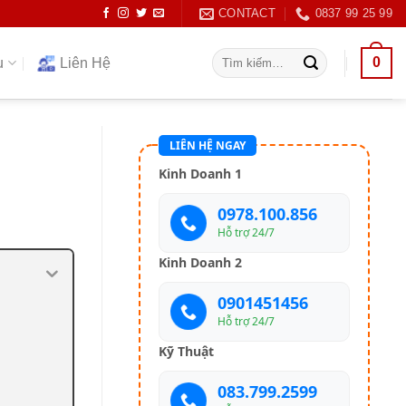
CONTACT
0837 99 25 99
Tìm
0
ụ
Liên Hệ
kiếm:
LIÊN HỆ NGAY
Kinh Doanh 1
0978.100.856
Hỗ trợ 24/7
Kinh Doanh 2
0901451456
Hỗ trợ 24/7
Kỹ Thuật
083.799.2599