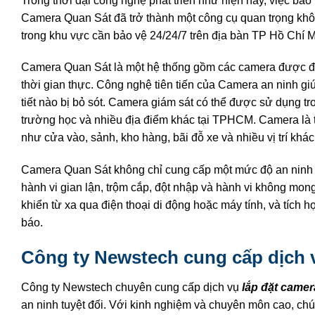
Trong thời đại công nghệ phát triển như hiện nay, việc bả
Camera Quan Sát đã trở thành một công cụ quan trọng không 
trong khu vực cần bảo vệ 24/24/7 trên địa bàn TP Hồ Chí 
Camera Quan Sát là một hệ thống gồm các camera được đặt ở
thời gian thực. Công nghệ tiên tiến của Camera an ninh giú
tiết nào bị bỏ sót. Camera giám sát có thể được sử dụng t
trường học và nhiều địa điểm khác tại TPHCM. Camera là th
như cửa vào, sảnh, kho hàng, bãi đỗ xe và nhiều vị trí khác
Camera Quan Sát không chỉ cung cấp một mức độ an ninh c
hành vi gian lận, trộm cắp, đột nhập và hành vi không mon
khiển từ xa qua điện thoại di động hoặc máy tính, và tích
báo.
Công ty Newstech cung cấp dịch v
Công ty Newstech chuyên cung cấp dịch vụ
lắp đặt came
an ninh tuyệt đối. Với kinh nghiệm và chuyên môn cao, ch