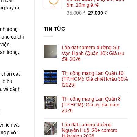
 TPHCM.
5m, 10m giá rẻ
ng xảy ra
Giá
Giá
35.000
₫
27.000
₫
gốc
hiện
là:
tại
TIN TỨC
nh trong
35.000 ₫.
là:
hông có chi
27.000 ₫.
viện,
Lắp đặt camera đường Sư
an trọng,
Vạn Hạnh (Quận 10): Giá ưu
đãi 2026
Thi công mạng Lan Quận 10
n chặn các
(TP.HCM): Giá chiết khấu 30%
, điều
[2026]
h, và cảnh
Thi công mạng Lan Quận 8
(TP.HCM): Giá ưu đãi năm
i
2026
Lắp đặt camera đường
ện ích và
Nguyễn Huệ: 20+ camera
 hợp với
Hikvision 2026