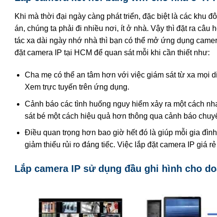
Khi mà thời đại ngày càng phát triển, đặc biệt là các khu 
án, chúng ta phải đi nhiều nơi, ít ở nhà. Vậy thì đặt ra c
tác xa dài ngày nhớ nhà thì bạn có thể mở ứng dụng camera
đặt camera IP tại HCM để quan sát mỗi khi cần thiết như:
Cha mẹ có thể an tâm hơn với việc giám sát từ xa mọi di
Xem trực tuyến trên ứng dụng.
Cảnh báo các tình huống nguy hiểm xảy ra một cách nh
sát bé một cách hiệu quả hơn thông qua cảnh báo chuy
Điều quan trọng hơn bao giờ hết đó là giúp mỗi gia đình
giảm thiểu rủi ro đáng tiếc. Việc lắp đặt camera IP giá 
Lắp camera IP sử dụng đầu ghi hình cho d