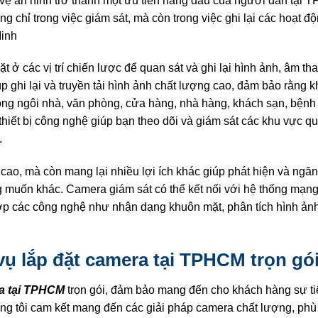
o vệ an ninh trở thành một ưu tiên hàng đầu của người dân tại
chỉ trong việc giám sát, mà còn trong việc ghi lại các hoạt độ
Minh
 các vị trí chiến lược để quan sát và ghi lại hình ảnh, âm tha
p ghi lại và truyền tải hình ảnh chất lượng cao, đảm bảo rằng k
rong ngôi nhà, văn phòng, cửa hàng, nhà hàng, khách sạn, bệnh 
iết bị công nghệ giúp bạn theo dõi và giám sát các khu vực qu
.
ao, mà còn mang lại nhiều lợi ích khác giúp phát hiện và ngă
g muốn khác. Camera giám sát có thể kết nối với hệ thống mạng
 hợp các công nghệ như nhận dạng khuôn mặt, phân tích hình ản
ụ lắp đặt camera tại TPHCM trọn gó
ra tại TPHCM
trọn gói, đảm bảo mang đến cho khách hàng sự ti
úng tôi cam kết mang đến các giải pháp camera chất lượng, phù