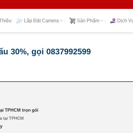
Thiệu
Lắp Đặt Camera
Sản Phẩm
Dịch V
ấu 30%, gọi 0837992599
tại TPHCM trọn gói
ra tại TPHCM
ay