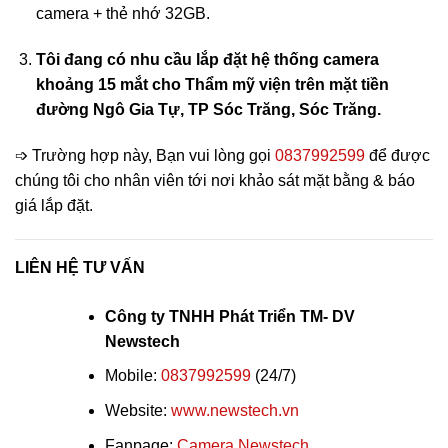
camera + thẻ nhớ 32GB.
Tôi đang có nhu cầu lắp đặt hệ thống camera
khoảng 15 mắt cho
Thẩm mỹ viện
trên mặt tiền
đường
Ngô Gia Tự
, TP
Sóc Trăng
, Sóc Trăng.
➩ Trường hợp này, Bạn vui lòng gọi
0837992599
để được
chúng tôi cho nhân viên tới nơi khảo sát mặt bằng & báo
giá lắp đặt.
LIÊN HỆ TƯ VẤN
Công ty TNHH Phát Triển TM- DV
Newstech
Mobile:
0837992599
(24/7)
Website:
www.newstech.vn
Fanpage:
Camera Newstech