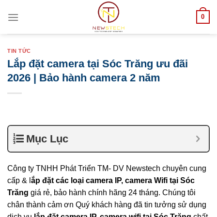
Skip
0
to
content
TIN TỨC
Lắp đặt camera tại Sóc Trăng ưu đãi
2026 | Bảo hành camera 2 năm
Mục Lục
Công ty TNHH Phát Triển TM- DV Newstech chuyên cung
cấp & l
ắp đặt
các loại
camera IP, camera Wifi tại Sóc
Trăng
giá rẻ, bảo hành chính hãng 24 tháng. Chúng tôi
chân thành cảm ơn Quý khách hàng đã tin tưởng sử dụng
dịch vụ
lắp đặt camera
IP, camera wifi
tại Sóc Trăng
chất