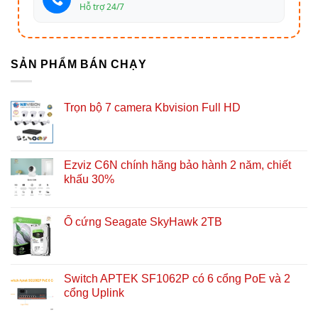
Hỗ trợ 24/7
SẢN PHẨM BÁN CHẠY
Trọn bộ 7 camera Kbvision Full HD
Ezviz C6N chính hãng bảo hành 2 năm, chiết
khấu 30%
Ổ cứng Seagate SkyHawk 2TB
Switch APTEK SF1062P có 6 cổng PoE và 2
cổng Uplink