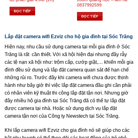
0837992599
ĐỌC TIẾP
ĐỌC TIẾP
Lắp đặt camera wifi Ezviz cho hộ gia đình tại Sóc Trăng
Hiện nay, nhu cầu sử dụng camera tại mỗi gia đình ở Sóc
Trăng là rất cần thiết. Với xã hội hiện đại nhưng đầy rẫy
các tệ nạn xã hội như: trộm cắp, cướp giật,… khiến mỗi gia
đình đều sử dụng và lắp đặt camera quan sát để hạn chế
những rủi ro. Trước đây khi camera wifi chưa được thịnh
hành như bây giờ thì việc lắp đặt camera đầu ghi cần phải
có nhân viên kỹ thuật thi công lắp đặt tận nơi. Nhưng giờ
đây nhiều hộ gia đình tại Sóc Trăng đã có thể tự lắp đặt
được camera tại nhà. Hoặc sử dụng dịch vụ lắp đặt
camera tận nơi của Công ty Newstech tại Sóc Trăng.
Khi lắp camera wifi Ezviz cho gia đình nó sẽ giúp cho các
bật phụ huynh có thể theo dõi các hoạt động của trẻ nhỏ.