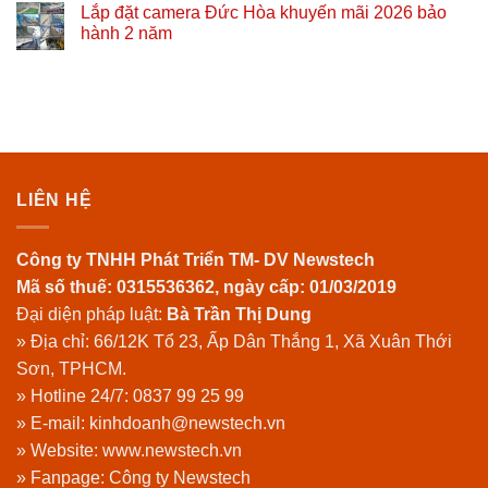
Lắp đặt camera Đức Hòa khuyến mãi 2026 bảo
hành 2 năm
LIÊN HỆ
Công ty TNHH Phát Triển TM- DV Newstech
Mã số thuế: 0315536362, ngày cấp: 01/03/2019
Đại diện pháp luật:
Bà Trần Thị Dung
» Địa chỉ: 66/12K Tổ 23, Ấp Dân Thắng 1, Xã Xuân Thới
Sơn, TPHCM.
» Hotline 24/7:
0837 99 25 99
» E-mail: kinhdoanh@newstech.vn
» Website:
www.newstech.vn
» Fanpage:
Công ty Newstech