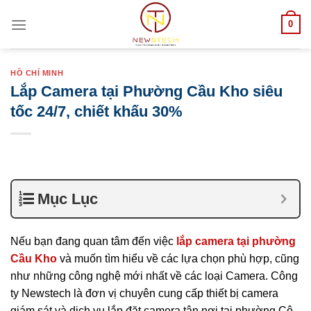
Skip
0
to
content
HỒ CHÍ MINH
Lắp Camera tại Phường Cầu Kho siêu
tốc 24/7, chiết khấu 30%
Mục Lục
Nếu bạn đang quan tâm đến việc
lắp camera tại phường
Cầu Kho
và muốn tìm hiểu về các lựa chọn phù hợp, cũng
như những công nghệ mới nhất về các loại Camera. Công
ty Newstech là đơn vị chuyên cung cấp thiết bị camera
giám sát và dịch vụ lắp đặt camera tận nơi tại phường Cô