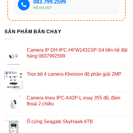
083.799.2599
Hỗ trợ 24/7
SẢN PHẨM BÁN CHẠY
Camera IP DH-IPC-HFW1431SP-S4 liên hệ đặt
hàng 0837992599
Trọn bộ 4 camera Kbvision độ phân giải 2MP
Camera Imou IPC-A42P-L xoay 355 độ, đàm
thoại 2 chiều
Ổ cứng Seagate SkyHawk 6TB