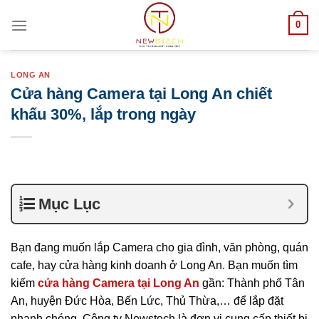
Skip
0
to
content
LONG AN
Cửa hàng Camera tại Long An chiết
khấu 30%, lắp trong ngày
Mục Lục
Bạn đang muốn lắp Camera cho gia đình, văn phòng, quán
cafe, hay cửa hàng kinh doanh ở Long An. Bạn muốn tìm
kiếm
cửa hàng Camera tại Long An
gần: Thành phố Tân
An, huyện Đức Hòa, Bến Lức, Thủ Thừa,… để lắp đặt
nhanh chóng. Công ty Newstech là đơn vị cung cấp thiết bị