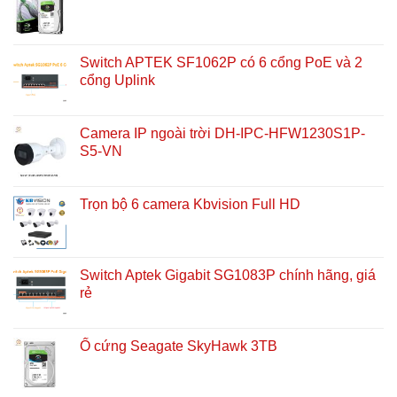
Switch APTEK SF1062P có 6 cổng PoE và 2
cổng Uplink
Camera IP ngoài trời DH-IPC-HFW1230S1P-
S5-VN
Trọn bộ 6 camera Kbvision Full HD
Switch Aptek Gigabit SG1083P chính hãng, giá
rẻ
Ổ cứng Seagate SkyHawk 3TB