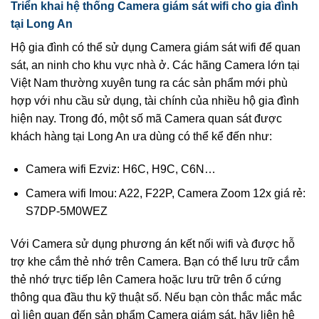
Triển khai hệ thống Camera giám sát wifi cho gia đình
tại Long An
Hộ gia đình có thể sử dụng Camera giám sát wifi để quan
sát, an ninh cho khu vực nhà ở. Các hãng Camera lớn tại
Việt Nam thường xuyên tung ra các sản phẩm mới phù
hợp với nhu cầu sử dụng, tài chính của nhiều hộ gia đình
hiện nay. Trong đó, một số mã Camera quan sát được
khách hàng tại Long An ưa dùng có thể kể đến như:
Camera wifi Ezviz: H6C, H9C, C6N…
Camera wifi Imou: A22, F22P, Camera Zoom 12x giá rẻ:
S7DP-5M0WEZ
Với Camera sử dụng phương án kết nối wifi và được hỗ
trợ khe cắm thẻ nhớ trên Camera. Bạn có thể lưu trữ cắm
thẻ nhớ trực tiếp lên Camera hoặc lưu trữ trên ổ cứng
thông qua đầu thu kỹ thuật số. Nếu bạn còn thắc mắc mắc
gì liên quan đến sản phẩm Camera giám sát, hãy liên hệ