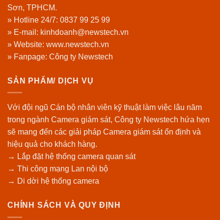
Sơn, TPHCM.
» Hotline 24/7:
0837 99 25 99
» E-mail: kinhdoanh@newstech.vn
» Website:
www.newstech.vn
» Fanpage:
Công ty Newstech
SẢN PHẨM/ DỊCH VỤ
Với đội ngũ Cán bộ nhân viên kỹ thuật làm việc lâu năm
trong ngành Camera giám sát, Công ty Newstech hứa hẹn
sẽ mang đến các giải pháp Camera giám sát ổn định và
hiệu quả cho khách hàng.
→ Lắp đặt hệ thống camera quan sát
→ Thi công mạng Lan nội bộ
→ Di dời hệ thống camera
CHÍNH SÁCH VÀ QUY ĐỊNH