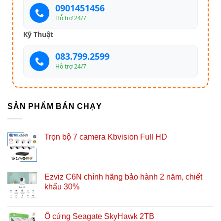
0901451456
Hỗ trợ 24/7
Kỹ Thuật
083.799.2599
Hỗ trợ 24/7
SẢN PHẨM BÁN CHẠY
Trọn bộ 7 camera Kbvision Full HD
Ezviz C6N chính hãng bảo hành 2 năm, chiết
khấu 30%
Ổ cứng Seagate SkyHawk 2TB