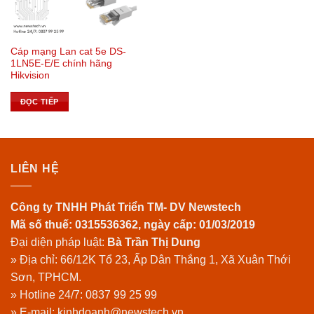
Cáp mạng Lan cat 5e DS-
1LN5E-E/E chính hãng
Hikvision
ĐỌC TIẾP
LIÊN HỆ
Công ty TNHH Phát Triển TM- DV Newstech
Mã số thuế: 0315536362, ngày cấp: 01/03/2019
Đại diện pháp luật:
Bà Trần Thị Dung
» Địa chỉ: 66/12K Tổ 23, Ấp Dân Thắng 1, Xã Xuân Thới
Sơn, TPHCM.
» Hotline 24/7:
0837 99 25 99
» E-mail: kinhdoanh@newstech.vn