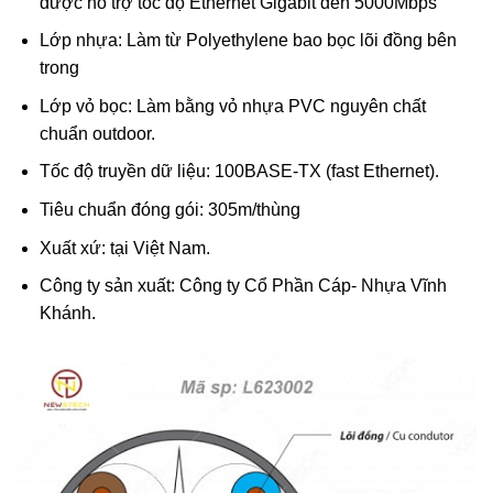
được hỗ trợ tốc độ Ethernet Gigabit đến 5000Mbps
Lớp nhựa: Làm từ Polyethylene bao bọc lõi đồng bên
trong
Lớp vỏ bọc: Làm bằng vỏ nhựa PVC nguyên chất
chuẩn outdoor.
Tốc độ truyền dữ liệu: 100BASE-TX (fast Ethernet).
Tiêu chuẩn đóng gói: 305m/thùng
Xuất xứ: tại Việt Nam.
Công ty sản xuất: Công ty Cổ Phần Cáp- Nhựa Vĩnh
Khánh.