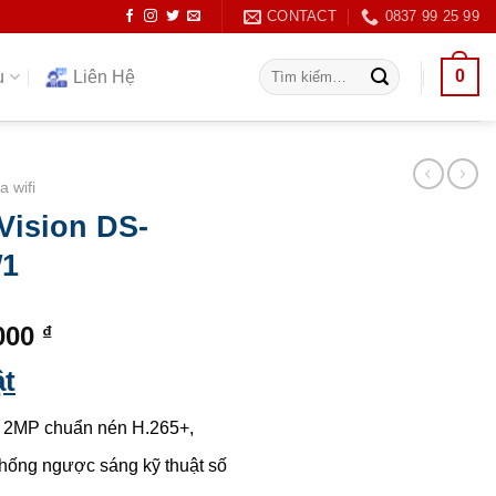
CONTACT
0837 99 25 99
Tìm
0
ụ
Liên Hệ
kiếm:
 wifi
Vision DS-
W1
Giá
.000
₫
hiện
ật
tại
000 ₫.
là:
̣i 2MP chuẩn nén H.265+,
1.368.000 ₫.
hống ngược sáng kỹ thuật số