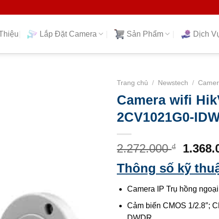
Thiệu
Lắp Đặt Camera
Sản Phẩm
Dịch V
Trang chủ
/
Newstech
/
Camera
Camera wifi Hik
2CV1021G0-ID
Giá
2.272.000
1.368
₫
gốc
Thông số kỹ thu
là:
2.272.
Camera IP Trụ hồng ngoa
Cảm biến CMOS 1/2.8″; C
DWDR