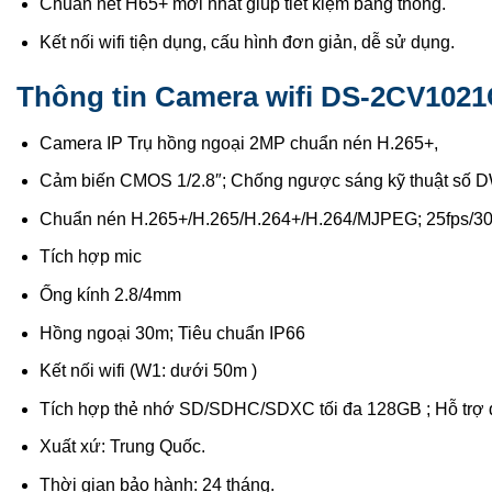
Chuẩn nét H65+ mới nhất giúp tiết kiệm băng thông.
Kết nối wifi tiện dụng, cấu hình đơn giản, dễ sử dụng.
Thông tin Camera wifi DS-2CV102
Camera IP Trụ hồng ngoại 2MP chuẩn nén H.265+,
Cảm biến CMOS 1/2.8″; Chống ngược sáng kỹ thuật số
Chuẩn nén H.265+/H.265/H.264+/H.264/MJPEG; 25fps/30
Tích hợp mic
Ống kính 2.8/4mm
Hồng ngoại 30m; Tiêu chuẩn IP66
Kết nối wifi (W1: dưới 50m )
Tích hợp thẻ nhớ SD/SDHC/SDXC tối đa 128GB ; Hỗ trợ 
Xuất xứ: Trung Quốc.
Thời gian bảo hành: 24 tháng.