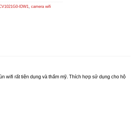
2CV1021G0-IDW1
,
camera wifi
ùn wifi rất tiện dụng và thẩm mỹ. Thích hợp sử dụng cho hộ