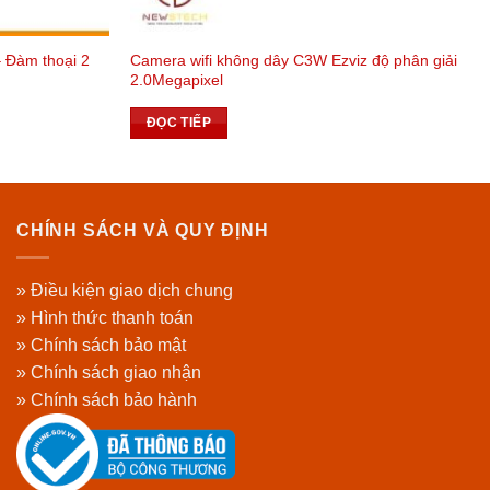
 Đàm thoại 2
Camera wifi không dây C3W Ezviz độ phân giải
2.0Megapixel
ĐỌC TIẾP
CHÍNH SÁCH VÀ QUY ĐỊNH
» Điều kiện giao dịch chung
» Hình thức thanh toán
» Chính sách bảo mật
» Chính sách giao nhận
» Chính sách bảo hành