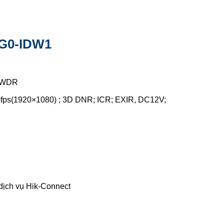
1G0-IDW1
 DWDR
fps(1920×1080) ; 3D DNR; ICR; EXIR, DC12V;
dịch vụ Hik-Connect