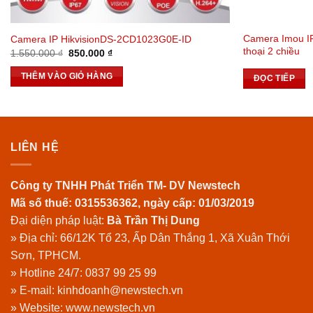
Camera Imou I
Camera IP HikvisionDS-2CD1023G0E-ID
thoại 2 chiều
Giá
Giá
1.550.000
₫
850.000
₫
gốc
hiện
là:
tại
THÊM VÀO GIỎ HÀNG
ĐỌC TIẾP
1.550.000 ₫.
là:
850.000 ₫.
LIÊN HỆ
Công ty TNHH Phát Triển TM- DV Newstech
Mã số thuế: 0315536362, ngày cấp: 01/03/2019
Đại diện pháp luật:
Bà Trần Thị Dung
» Địa chỉ: 66/12K Tổ 23, Ấp Dân Thắng 1, Xã Xuân Thới
Sơn, TPHCM.
» Hotline 24/7:
0837 99 25 99
» E-mail: kinhdoanh@newstech.vn
» Website:
www.newstech.vn