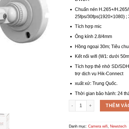
Chuẩn nén H.265+/H.265
25fps/30fps(1920×1080) ;
Tích hợp mic
Ông kính 2.8/4mm
Hồng ngoại 30m; Tiêu chu
Kết nối wifi (W1: dưới 50m
Tích hợp thẻ nhớ SD/SDH
trợ dịch vụ Hik-Connect
xuất xứ: Trung Quốc.
Thời gian bảo hành: 24 th
Camera wifi HikVision DS-2C
THÊM VÀ
Danh mục:
Camera wifi
,
Newstech