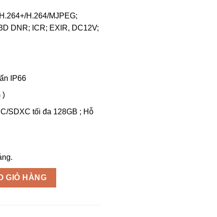
/H.264+/H.264/MJPEG;
 3D DNR; ICR; EXIR, DC12V;
ẩn IP66
 )
C/SDXC tối đa 128GB ; Hỗ
áng.
V1021G0-IDW1 số lượng
O GIỎ HÀNG