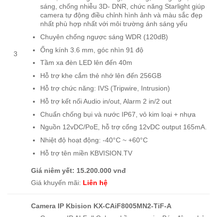
sáng, chống nhiễu 3D- DNR, chức năng Starlight giúp
camera tự động điều chỉnh hình ảnh và màu sắc đẹp
nhất phù hợp nhất với môi trường ánh sáng yếu
Chuyên chống ngược sáng WDR (120dB)
Ống kính 3.6 mm, góc nhìn 91 độ
3
Tầm xa đèn LED lên đến 40m
Hỗ trợ khe cắm thẻ nhớ lên đến 256GB
Hỗ trợ chức năng: IVS (Tripwire, Intrusion)
Hỗ trợ kết nối Audio in/out, Alarm 2 in/2 out
Chuẩn chống bụi và nước IP67, vỏ kim loại + nhựa
Nguồn 12vDC/PoE, hỗ trợ cổng 12vDC output 165mA.
Nhiệt độ hoạt động: -40°C ~ +60°C
Hỗ trợ tên miền KBVISION.TV
Giá niêm yết: 15.200.000 vnđ
Giá khuyến mãi:
Liên hệ
Camera IP Kbision KX-CAiF8005MN2-TiF-A