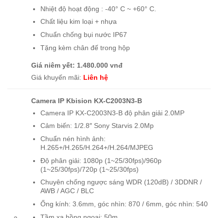
Nhiệt độ hoạt động : -40° C ~ +60° C.
Chất liệu kim loại + nhựa
Chuẩn chống bụi nước IP67
Tặng kèm chân đế trong hộp
Giá niêm yết: 1.480.000 vnđ
Giá khuyến mãi:
Liên hệ
Camera IP Kbision KX-C2003N3-B
Camera IP KX-C2003N3-B độ phân giải 2.0MP
Cảm biến: 1/2.8″ Sony Starvis 2.0Mp
Chuẩn nén hình ảnh:
H.265+/H.265/H.264+/H.264/MJPEG
Độ phân giải: 1080p (1~25/30fps)/960p
(1~25/30fps)/720p (1~25/30fps)
Chuyên chống ngược sáng WDR (120dB) / 3DDNR /
AWB / AGC / BLC
Ống kính: 3.6mm, góc nhìn: 870 / 6mm, góc nhìn: 540
Tầm xa hồng ngoại: 50m