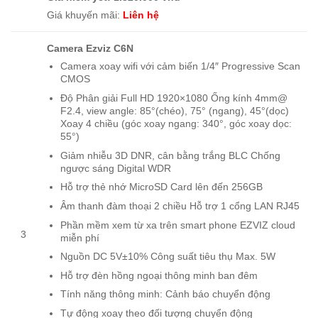
Giá khuyến mãi:
Liên hệ
Camera Ezviz C6N
Camera xoay wifi với cảm biến 1/4″ Progressive Scan
CMOS
Độ Phân giải Full HD 1920×1080 Ống kính 4mm@
F2.4, view angle: 85°(chéo), 75° (ngang), 45°(dọc)
Xoay 4 chiều (góc xoay ngang: 340°, góc xoay dọc:
55°)
Giảm nhiễu 3D DNR, cân bằng trắng BLC Chống
ngược sáng Digital WDR
Hỗ trợ thẻ nhớ MicroSD Card lên đến 256GB
Âm thanh đàm thoại 2 chiều Hỗ trợ 1 cổng LAN RJ45
Phần mềm xem từ xa trên smart phone EZVIZ cloud
3
miễn phí
Nguồn DC 5V±10% Công suất tiêu thụ Max. 5W
Hỗ trợ đèn hồng ngoại thông minh ban đêm
Tính năng thông minh: Cảnh báo chuyển động
Tự động xoay theo đối tượng chuyển động