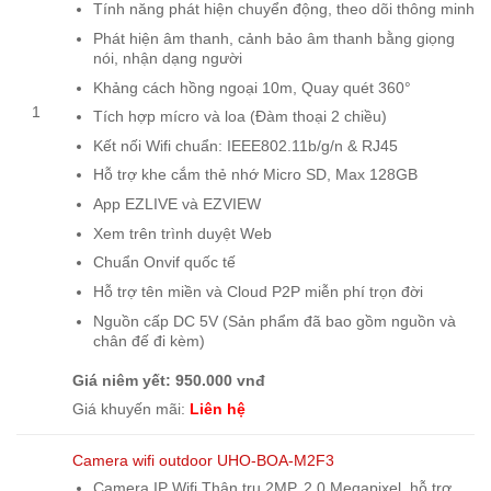
Tính năng phát hiện chuyển động, theo dõi thông minh
Phát hiện âm thanh, cảnh bảo âm thanh bằng giọng
nói, nhận dạng người
Khảng cách hồng ngoại 10m, Quay quét 360°
1
Tích hợp mícro và loa (Đàm thoại 2 chiều)
Kết nối Wifi chuẩn: IEEE802.11b/g/n & RJ45
Hỗ trợ khe cắm thẻ nhớ Micro SD, Max 128GB
App EZLIVE và EZVIEW
Xem trên trình duyệt Web
Chuẩn Onvif quốc tế
Hỗ trợ tên miền và Cloud P2P miễn phí trọn đời
Nguồn cấp DC 5V (Sản phẩm đã bao gồm nguồn và
chân đế đi kèm)
Giá niêm yết: 950.000 vnđ
Giá khuyến mãi:
Liên hệ
Camera wifi outdoor UHO-BOA-M2F3
Camera IP Wifi Thân trụ 2MP, 2.0 Megapixel, hỗ trợ