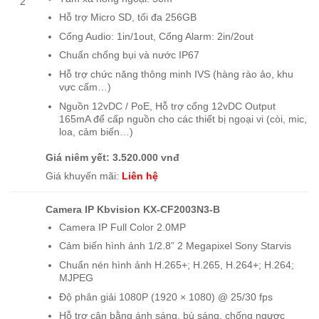
2
Hỗ trợ Micro SD, tối đa 256GB
Cổng Audio: 1in/1out, Cổng Alarm: 2in/2out
Chuẩn chống bụi và nước IP67
Hỗ trợ chức năng thông minh IVS (hàng rào ảo, khu
vực cấm…)
Nguồn 12vDC / PoE, Hỗ trợ cổng 12vDC Output
165mA để cấp nguồn cho các thiết bị ngoại vi (còi, mic,
loa, cảm biến…)
Giá niêm yết: 3.520.000 vnđ
Giá khuyến mãi:
Liên hệ
Camera IP Kbvision KX-CF2003N3-B
Camera IP Full Color 2.0MP
Cảm biến hình ảnh 1/2.8” 2 Megapixel Sony Starvis
Chuẩn nén hình ảnh H.265+; H.265, H.264+; H.264;
MJPEG
Độ phân giải 1080P (1920 × 1080) @ 25/30 fps
Hỗ trợ cân bằng ánh sáng, bù sáng, chống ngược