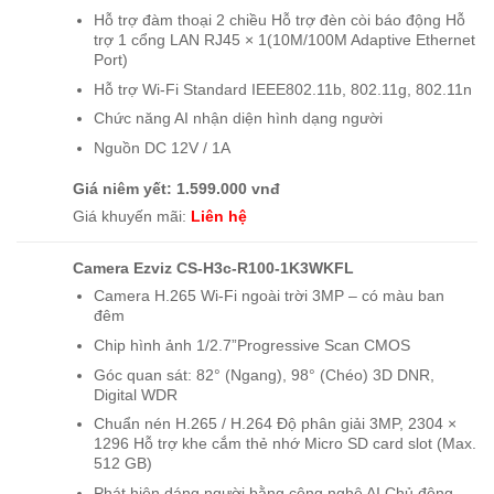
Hỗ trợ đàm thoại 2 chiều Hỗ trợ đèn còi báo động Hỗ
trợ 1 cổng LAN RJ45 × 1(10M/100M Adaptive Ethernet
Port)
Hỗ trợ Wi-Fi Standard IEEE802.11b, 802.11g, 802.11n
Chức năng AI nhận diện hình dạng người
Nguồn DC 12V / 1A
Giá niêm yết: 1.599.000 vnđ
Giá khuyến mãi:
Liên hệ
Camera Ezviz CS-H3c-R100-1K3WKFL
Camera H.265 Wi-Fi ngoài trời 3MP – có màu ban
đêm
Chip hình ảnh 1/2.7”Progressive Scan CMOS
Góc quan sát: 82° (Ngang), 98° (Chéo) 3D DNR,
Digital WDR
Chuẩn nén H.265 / H.264 Độ phân giải 3MP, 2304 ×
1296 Hỗ trợ khe cắm thẻ nhớ Micro SD card slot (Max.
512 GB)
Phát hiện dáng người bằng công nghệ AI Chủ động