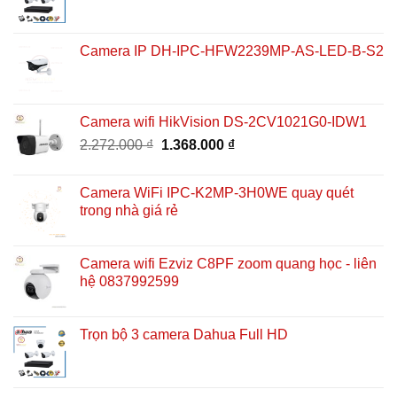
Camera IP DH-IPC-HFW2239MP-AS-LED-B-S2
Camera wifi HikVision DS-2CV1021G0-IDW1
Giá
Giá
2.272.000
₫
1.368.000
₫
gốc
hiện
là:
tại
Camera WiFi IPC-K2MP-3H0WE quay quét
2.272.000 ₫.
là:
trong nhà giá rẻ
1.368.000 ₫.
Camera wifi Ezviz C8PF zoom quang học - liên
hệ 0837992599
Trọn bộ 3 camera Dahua Full HD