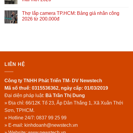
Thợ lắp camera TP.HCM: Bảng giá nhân công
2026 từ 200.000đ
LIÊN HỆ
Công ty TNHH Phát Triển TM- DV Newstech
Mã số thuế: 0315536362, ngày cấp: 01/03/2019
Đại diện pháp luật:
Bà Trần Thị Dung
» Địa chỉ: 66/12K Tổ 23, Ấp Dân Thắng 1, Xã Xuân Thới
Sơn, TPHCM.
» Hotline 24/7:
0837 99 25 99
» E-mail: kinhdoanh@newstech.vn
» Website:
www.newstech.vn