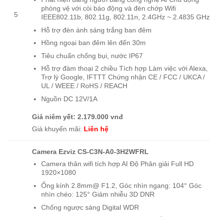
phòng vệ với còi báo động và đèn chớp Wifi
5
IEEE802.11b, 802.11g, 802.11n, 2.4GHz ~ 2.4835 GHz
Hỗ trợ đèn ánh sáng trắng ban đêm
Hồng ngoại ban đêm lên đến 30m
Tiêu chuẩn chống bụi, nước IP67
Hỗ trợ đàm thoại 2 chiều Tích hợp Làm việc với Alexa,
Trợ lý Google, IFTTT Chứng nhận CE / FCC / UKCA /
UL / WEEE / RoHS / REACH
Nguồn DC 12V/1A
Giá niêm yết: 2.179.000 vnđ
Giá khuyến mãi:
Liên hệ
Camera Ezviz CS-C3N-A0-3H2WFRL
Camera thân wifi tích hợp AI Độ Phân giải Full HD
1920×1080
Ống kính 2.8mm@ F1.2, Góc nhìn ngang: 104° Góc
nhìn chéo: 125° Giảm nhiễu 3D DNR
Chống ngược sáng Digital WDR