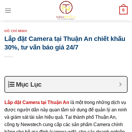
Skip
0
to
content
HỒ CHÍ MINH
Lắp đặt Camera tại Thuận An chiết khấu
30%, tư vấn báo giá 24/7
Mục Lục
Lắp đặt Camera tại Thuận An
là một trong những dịch vụ
được người dân này quan tâm sử dụng để quản lý an ninh
và giám sát tài sản hiệu quả. Tại thành phố Thuận An,
công ty Newstech cung cấp các sản phẩm Camera chính
hãng cho hộ gia đình (camera wifi), cho các doanh nghiệp,