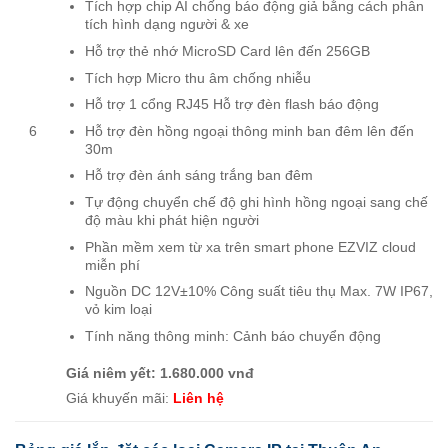
Tích hợp chip AI chống báo động giả bằng cách phân
tích hình dạng người & xe
Hỗ trợ thẻ nhớ MicroSD Card lên đến 256GB
Tích hợp Micro thu âm chống nhiễu
Hỗ trợ 1 cổng RJ45 Hỗ trợ đèn flash báo động
Hỗ trợ đèn hồng ngoại thông minh ban đêm lên đến
6
30m
Hỗ trợ đèn ánh sáng trắng ban đêm
Tự động chuyển chế độ ghi hình hồng ngoại sang chế
độ màu khi phát hiện người
Phần mềm xem từ xa trên smart phone EZVIZ cloud
miễn phí
Nguồn DC 12V±10% Công suất tiêu thụ Max. 7W IP67,
vỏ kim loại
Tính năng thông minh: Cảnh báo chuyển động
Giá niêm yết: 1.680.000 vnđ
Giá khuyến mãi:
Liên hệ