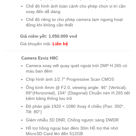
Chế độ hình ảnh toàn cảnh cho phép chọn vị trí cần
xoay đến dễ dàng
Chế độ riêng tư cho phép camera tạm ngưng hoạt
động khi không cần thiết
Giá niêm yết: 1.050.000 vnđ
Giá khuyến mãi:
Liên hệ
Camera Ezviz H8C
Camera xoay wifi quay quét ngoài trời 2MP H.265 có
màu ban đêm
Chip hình ảnh 1/2.7″ Progressive Scan CMOS
Ống kính 4mm @ F2.0, viewing angle: 46° (Vertical),
89°(Horizontal), 104° (Diagonal) Chuẩn nén H.265 tiết
kiệm băng thông lưu trữ
Độ phân giải 1920 × 1080 Xoay 4 chiều (Pan: 350°,
Tilt: 80°)
Giảm nhiễu 3D DNR, Chống ngược sáng DWDR
Hỗ trợ hồng ngoại ban đêm 30m Hỗ trợ thẻ nhớ
MicroSD Card lên đến 512GB