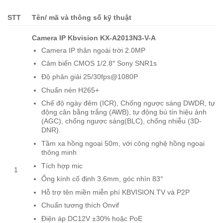
STT
Tên/ mã và thông số kỹ thuật
Camera IP Kbvision KX-A2013N3-V-A
Camera IP thân ngoài trời 2.0MP
Cảm biến CMOS 1/2.8″ Sony SNR1s
Độ phân giải 25/30fps@1080P
Chuẩn nén H265+
Chế độ ngày đêm (ICR), Chống ngược sáng DWDR, tự
động cân bằng trắng (AWB), tự động bù tín hiệu ảnh
(AGC), chống ngược sáng(BLC), chống nhiễu (3D-
DNR).
Tầm xa hồng ngoại 50m, với công nghệ hồng ngoại
thông minh
Tích hợp mic
1
Ống kính cố định 3.6mm, góc nhìn 83°
Hỗ trợ tên miền miễn phí KBVISION.TV và P2P
Chuẩn tương thích Onvif
Điện áp DC12V ±30% hoặc PoE