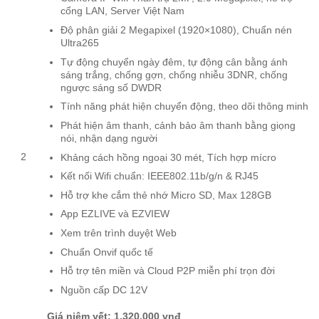
cổng LAN, Server Việt Nam
Độ phân giải 2 Megapixel (1920×1080), Chuẩn nén
Ultra265
Tự động chuyển ngày đêm, tự động cân bằng ánh
sáng trắng, chống gợn, chống nhiễu 3DNR, chống
ngược sáng số DWDR
Tính năng phát hiện chuyển động, theo dõi thông minh
Phát hiện âm thanh, cảnh bảo âm thanh bằng giọng
nói, nhận dạng người
2
Khảng cách hồng ngoại 30 mét, Tích hợp mícro
Kết nối Wifi chuẩn: IEEE802.11b/g/n & RJ45
Hỗ trợ khe cắm thẻ nhớ Micro SD, Max 128GB
App EZLIVE và EZVIEW
Xem trên trình duyệt Web
Chuẩn Onvif quốc tế
Hỗ trợ tên miền và Cloud P2P miễn phí trọn đời
Nguồn cấp DC 12V
Giá niêm yết: 1.320.000 vnđ