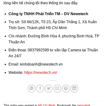
lòng liên hệ chúng tôi theo thông tin sau đây.
Công ty TNHH Phát Triển TM – DV Newstech
Trụ sở: Số 66/12K, Tổ 23, Ấp Dân Thắng 1, Xã Xuân
Thới Sơn, Thành phố Hồ Chí Minh
Chi nhánh: Đường Bình Hòa 4, phường Binh Hoà, TP
Thuận An
Điện thoại: 0837992599 tư vấn lắp Camera tại Thuận
An 24/7
Email: kinhdoanh@newstech.vn
Website:
https://newstech.vn/
This entry was posted in
Hồ Chí Minh
. Bookmark the
permalink
.