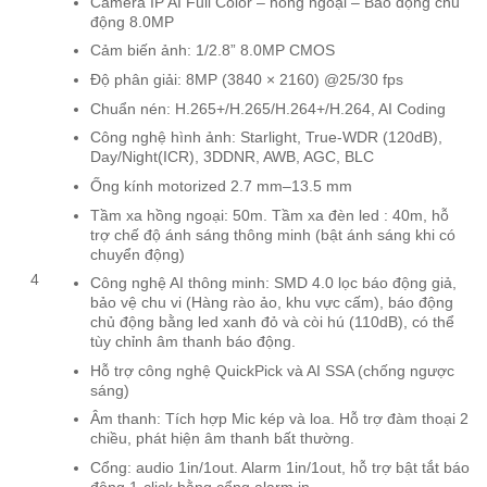
Camera IP AI Full Color – hồng ngoại – Báo động chủ
động 8.0MP
Cảm biến ảnh: 1/2.8” 8.0MP CMOS
Độ phân giải: 8MP (3840 × 2160) @25/30 fps
Chuẩn nén: H.265+/H.265/H.264+/H.264, AI Coding
Công nghệ hình ảnh: Starlight, True-WDR (120dB),
Day/Night(ICR), 3DDNR, AWB, AGC, BLC
Ống kính motorized 2.7 mm–13.5 mm
Tầm xa hồng ngoại: 50m. Tầm xa đèn led : 40m, hỗ
trợ chế độ ánh sáng thông minh (bật ánh sáng khi có
chuyển động)
4
Công nghệ AI thông minh: SMD 4.0 lọc báo động giả,
bảo vệ chu vi (Hàng rào ảo, khu vực cấm), báo động
chủ động bằng led xanh đỏ và còi hú (110dB), có thể
tùy chỉnh âm thanh báo động.
Hỗ trợ công nghệ QuickPick và AI SSA (chống ngược
sáng)
Âm thanh: Tích hợp Mic kép và loa. Hỗ trợ đàm thoại 2
chiều, phát hiện âm thanh bất thường.
Cổng: audio 1in/1out. Alarm 1in/1out, hỗ trợ bật tắt báo