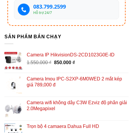
083.799.2599
Hỗ trợ 24/7
SẢN PHẨM BÁN CHẠY
Camera IP HikvisionDS-2CD1023G0E-ID
Giá
Giá
1.550.000
₫
850.000
₫
gốc
hiện
là:
tại
Camera Imou IPC-S2XP-6M0WED 2 mắt kép
1.550.000 ₫.
là:
giá 789,000 đ
850.000 ₫.
Camera wifi không dây C3W Ezviz độ phân giải
2.0Megapixel
Trọn bộ 4 camaera Dahua Full HD