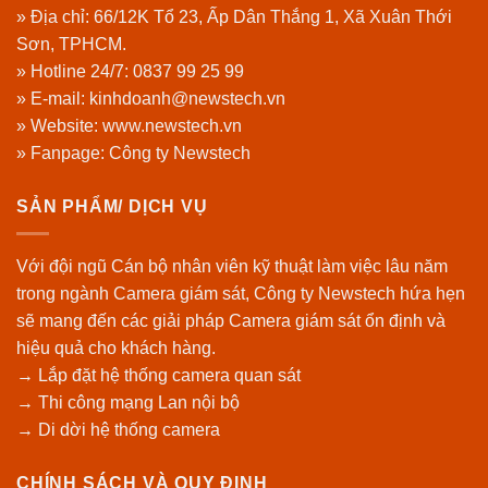
» Địa chỉ: 66/12K Tổ 23, Ấp Dân Thắng 1, Xã Xuân Thới
Sơn, TPHCM.
» Hotline 24/7:
0837 99 25 99
» E-mail: kinhdoanh@newstech.vn
» Website:
www.newstech.vn
» Fanpage:
Công ty Newstech
SẢN PHẨM/ DỊCH VỤ
Với đội ngũ Cán bộ nhân viên kỹ thuật làm việc lâu năm
trong ngành Camera giám sát, Công ty Newstech hứa hẹn
sẽ mang đến các giải pháp Camera giám sát ổn định và
hiệu quả cho khách hàng.
→ Lắp đặt hệ thống camera quan sát
→ Thi công mạng Lan nội bộ
→ Di dời hệ thống camera
CHÍNH SÁCH VÀ QUY ĐỊNH