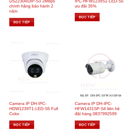
DS2230RDIP-S3 2Mbps
IPC-HFW1239S1-LED-S5
chính hãng bảo hành 2
ưu đãi 35%
năm
ĐỌC TIẾP
ĐỌC TIẾP
Camera IP DH-IPC-
Camera IP DH-IPC-
HDW1239T1-LED-S5 Full
HFW1431SP-S4 liên hệ
Color
đặt hàng 0837992599
ĐỌC TIẾP
ĐỌC TIẾP