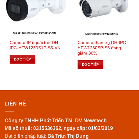
Camera IP ngoài trời DH-
Camera thân trụ DH-IPC-
IPC-HFW1230S1P-S5-VN
HFW1230SP-S5 đang
giảm 30%
ĐỌC TIẾP
ĐỌC TIẾP
LIÊN HỆ
Công ty TNHH Phát Triển TM- DV Newstech
Mã số thuế: 0315536362, ngày cấp: 01/03/2019
Đại diện pháp luật:
Bà Trần Thị Dung