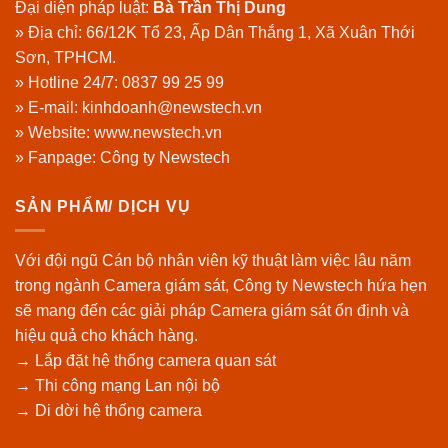
Đại diện pháp luật:
Bà Trần Thị Dung
» Địa chỉ: 66/12K Tổ 23, Ấp Dân Thắng 1, Xã Xuân Thới
Sơn, TPHCM.
» Hotline 24/7:
0837 99 25 99
» E-mail: kinhdoanh@newstech.vn
» Website:
www.newstech.vn
» Fanpage:
Công ty Newstech
SẢN PHẨM/ DỊCH VỤ
Với đội ngũ Cán bộ nhân viên kỹ thuật làm việc lâu năm
trong ngành Camera giám sát, Công ty Newstech hứa hẹn
sẽ mang đến các giải pháp Camera giám sát ổn định và
hiệu quả cho khách hàng.
→ Lắp đặt hệ thống camera quan sát
→ Thi công mạng Lan nội bộ
→ Di dời hệ thống camera