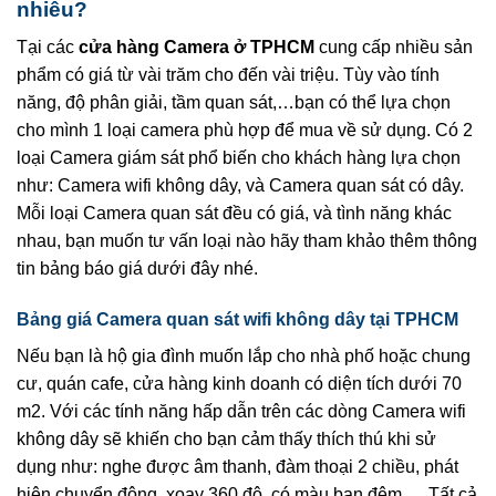
nhiêu?
Tại các
cửa hàng Camera ở TPHCM
cung cấp nhiều sản
phẩm có giá từ vài trăm cho đến vài triệu. Tùy vào tính
năng, độ phân giải, tầm quan sát,…bạn có thể lựa chọn
cho mình 1 loại camera phù hợp để mua về sử dụng. Có 2
loại Camera giám sát phổ biến cho khách hàng lựa chọn
như: Camera wifi không dây, và Camera quan sát có dây.
Mỗi loại Camera quan sát đều có giá, và tình năng khác
nhau, bạn muốn tư vấn loại nào hãy tham khảo thêm thông
tin bảng báo giá dưới đây nhé.
Bảng giá Camera quan sát wifi không dây tại TPHCM
Nếu bạn là hộ gia đình muốn lắp cho nhà phố hoặc chung
cư, quán cafe, cửa hàng kinh doanh có diện tích dưới 70
m2. Với các tính năng hấp dẫn trên các dòng Camera wifi
không dây sẽ khiến cho bạn cảm thấy thích thú khi sử
dụng như: nghe được âm thanh, đàm thoại 2 chiều, phát
hiện chuyển động, xoay 360 độ, có màu ban đêm,… Tất cả