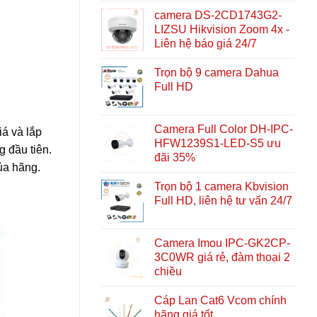
camera DS-2CD1743G2-
LIZSU Hikvision Zoom 4x -
Liên hệ báo giá 24/7
Trọn bộ 9 camera Dahua
Full HD
Camera Full Color DH-IPC-
iá và lắp
HFW1239S1-LED-S5 ưu
g đầu tiên.
đãi 35%
ủa hãng.
Trọn bộ 1 camera Kbvision
Full HD, liên hệ tư vấn 24/7
Camera Imou IPC-GK2CP-
3C0WR giá rẻ, đàm thoại 2
chiều
Cáp Lan Cat6 Vcom chính
hãng giá tốt