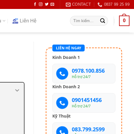
CONTACT
0837 99 25 99
Tìm
0
ụ
Liên Hệ
kiếm:
LIÊN HỆ NGAY
Kinh Doanh 1
0978.100.856
Hỗ trợ 24/7
Kinh Doanh 2
0901451456
Hỗ trợ 24/7
Kỹ Thuật
083.799.2599