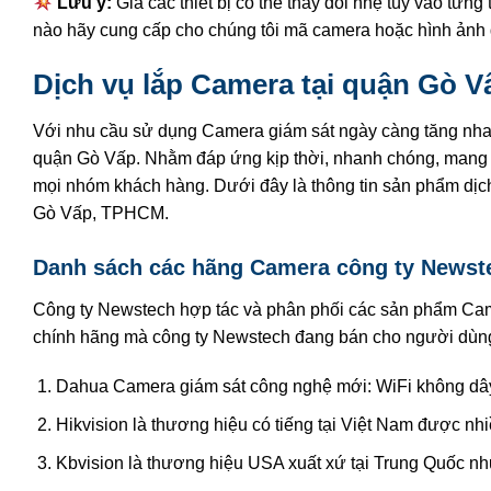
Lưu ý:
Giá các thiết bị có thể thay đổi nhẹ tùy vào từ
nào hãy cung cấp cho chúng tôi mã camera hoặc hình ảnh 
Dịch vụ lắp Camera tại quận Gò V
Với nhu cầu sử dụng Camera giám sát ngày càng tăng nhan
quận Gò Vấp. Nhằm đáp ứng kịp thời, nhanh chóng, mang 
mọi nhóm khách hàng. Dưới đây là thông tin sản phẩm dị
Gò Vấp, TPHCM.
Danh sách các hãng Camera công ty Newst
Công ty Newstech hợp tác và phân phối các sản phẩm Came
chính hãng mà công ty Newstech đang bán cho người dùn
Dahua Camera giám sát công nghệ mới: WiFi không dây 
Hikvision là thương hiệu có tiếng tại Việt Nam được nh
Kbvision là thương hiệu USA xuất xứ tại Trung Quốc nh