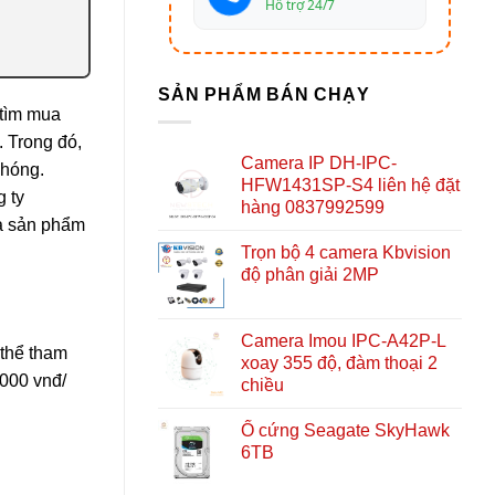
Hỗ trợ 24/7
SẢN PHẨM BÁN CHẠY
 tìm mua
. Trong đó,
Camera IP DH-IPC-
chóng.
HFW1431SP-S4 liên hệ đặt
g ty
hàng 0837992599
ua sản phẩm
Trọn bộ 4 camera Kbvision
độ phân giải 2MP
Camera Imou IPC-A42P-L
thể tham
xoay 355 độ, đàm thoại 2
,000 vnđ/
chiều
Ổ cứng Seagate SkyHawk
6TB