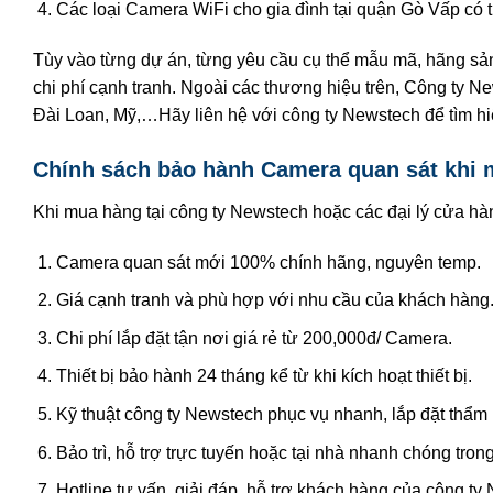
Các loại Camera WiFi cho gia đình tại quận Gò Vấp có th
Tùy vào từng dự án, từng yêu cầu cụ thể mẫu mã, hãng sản
chi phí cạnh tranh. Ngoài các thương hiệu trên, Công ty N
Đài Loan, Mỹ,…Hãy liên hệ với công ty Newstech để tìm hiểu
Chính sách bảo hành Camera quan sát khi m
Khi mua hàng tại công ty Newstech hoặc các đại lý cửa 
Camera quan sát mới 100% chính hãng, nguyên temp.
Giá cạnh tranh và phù hợp với nhu cầu của khách hàng
Chi phí lắp đặt tận nơi giá rẻ từ 200,000đ/ Camera.
Thiết bị bảo hành 24 tháng kể từ khi kích hoạt thiết bị.
Kỹ thuật công ty Newstech phục vụ nhanh, lắp đặt thẩm
Bảo trì, hỗ trợ trực tuyến hoặc tại nhà nhanh chóng tron
Hotline tư vấn, giải đáp, hỗ trợ khách hàng của công ty