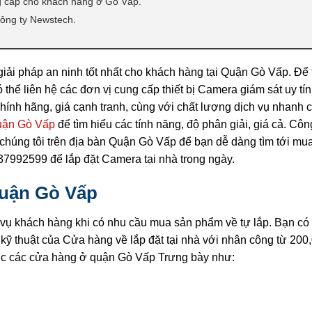
 cấp cho khách hàng ở Gò Vấp.
ông ty Newstech.
giải pháp an ninh tốt nhất cho khách hàng tại Quận Gò Vấp. Để
thể liên hệ các đơn vị cung cấp thiết bị Camera giám sát uy tín
hính hãng, giá cạnh tranh, cùng với chất lượng dịch vụ nhanh 
uận Gò Vấp
để tìm hiểu các tính năng, độ phân giải, giá cả. Côn
chúng tôi trên địa bàn Quận Gò Vấp để bạn dễ dàng tìm tới m
837992599 để lắp đặt Camera tại nhà trong ngày.
quận Gò Vấp
ụ khách hàng khi có nhu cầu mua sản phẩm về tự lắp. Bạn có 
kỹ thuật của Cửa hàng về lắp đặt tại nhà với nhân công từ 200
c các cửa hàng ở quận Gò Vấp Trưng bày như: