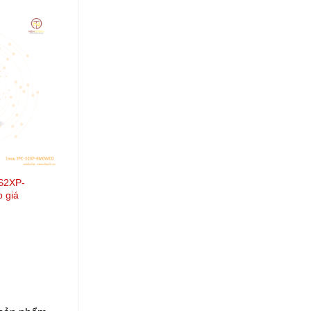
S2XP-
 giá