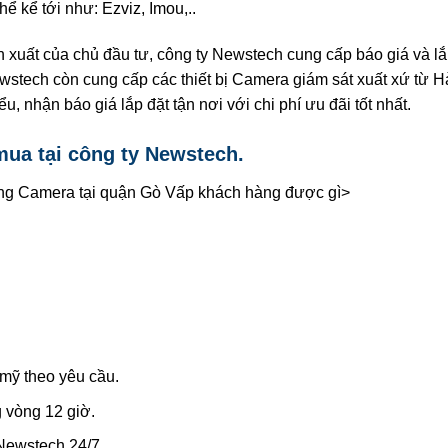
ể kể tới như: Ezviz, Imou,..
 xuất của chủ đầu tư, công ty Newstech cung cấp báo giá và lắ
ewstech còn cung cấp các thiết bị Camera giám sát xuất xứ từ 
, nhận báo giá lắp đặt tận nơi với chi phí ưu đãi tốt nhất.
ua tại công ty Newstech.
hàng Camera tại quận Gò Vấp khách hàng được gì>
.
 mỹ theo yêu cầu.
g vòng 12 giờ.
 Newstech 24/7.