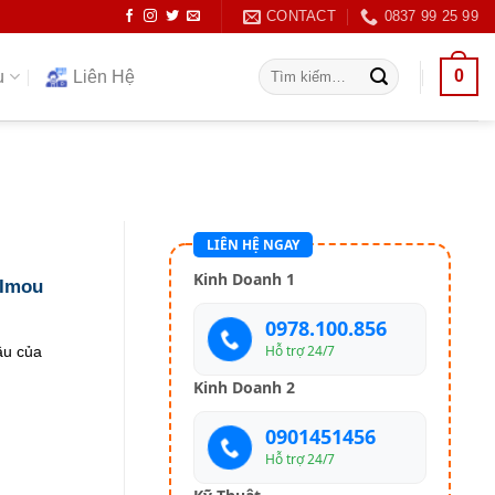
CONTACT
0837 99 25 99
Tìm
0
ụ
Liên Hệ
kiếm:
LIÊN HỆ NGAY
Kinh Doanh 1
 Imou
0978.100.856
Hỗ trợ 24/7
ầu của
Kinh Doanh 2
0901451456
Hỗ trợ 24/7