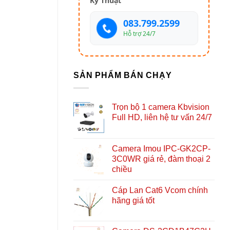
Kỹ Thuật
083.799.2599
Hỗ trợ 24/7
SẢN PHẨM BÁN CHẠY
Trọn bộ 1 camera Kbvision
Full HD, liên hệ tư vấn 24/7
Camera Imou IPC-GK2CP-
3C0WR giá rẻ, đàm thoại 2
chiều
Cáp Lan Cat6 Vcom chính
hãng giá tốt