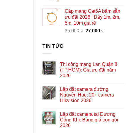
Cáp mạng Cat6A bấm sẵn
ưu đãi 2026 | Dây 1m, 2m,
5m, 10m giá rẻ
Giá
Giá
35.000
₫
27.000
₫
gốc
hiện
là:
tại
TIN TỨC
35.000 ₫.
là:
27.000 ₫.
Thi công mạng Lan Quận 8
(TP.HCM): Giá ưu đãi năm
2026
Lắp đặt camera đường
Nguyễn Huệ: 20+ camera
Hikvision 2026
Lắp đặt camera tại Dương
Công Khi: Bảng giá trọn gói
2026