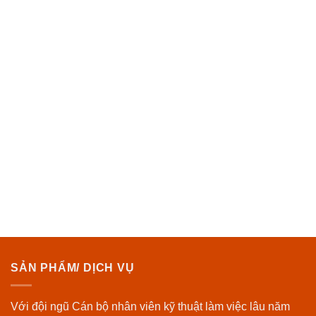
SẢN PHẨM/ DỊCH VỤ
Với đội ngũ Cán bộ nhân viên kỹ thuật làm việc lâu năm